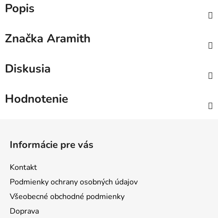
Popis
Značka
Aramith
Diskusia
Hodnotenie
Z
á
Informácie pre vás
p
ä
Kontakt
t
Podmienky ochrany osobných údajov
i
Všeobecné obchodné podmienky
e
Doprava