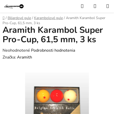
Prejsť
Hľadať
NÁKUP
na
KOŠÍK
obsah
Domov
/
Biliardové gule
/
Karambolové gule
/
Aramith Karambol Super
Pro-Cup, 61,5 mm, 3 ks
Aramith Karambol Super
Pro-Cup, 61,5 mm, 3 ks
Priemerné
Neohodnotené
Podrobnosti hodnotenia
hodnotenie
Značka:
Aramith
produktu
je
0,0
z
5
hviezdičiek.