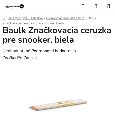
Prejsť
Hľadať
NÁKUP
na
KOŠÍK
obsah
Domov
/
Biliard a príslušenstvo
/
Biliardové príslušenstvo
/
Baulk
Značkovacia ceruzka pre snooker, biela
Baulk Značkovacia ceruzka
pre snooker, biela
Priemerné
Neohodnotené
Podrobnosti hodnotenia
hodnotenie
Značka:
ProZona.sk
produktu
je
0,0
z
5
hviezdičiek.