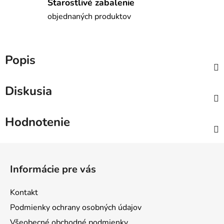
Starostlivé zabalenie
objednaných produktov
Popis
Diskusia
Hodnotenie
Z
á
Informácie pre vás
p
ä
Kontakt
t
Podmienky ochrany osobných údajov
i
Všeobecné obchodné podmienky