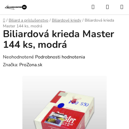
Prejsť
Hľadať
NÁKUP
na
KOŠÍK
obsah
Domov
/
Biliard a príslušenstvo
/
Biliardové kriedy
/
Biliardová krieda
Master 144 ks, modrá
Biliardová krieda Master
144 ks, modrá
Priemerné
Neohodnotené
Podrobnosti hodnotenia
hodnotenie
Značka:
ProZona.sk
produktu
je
0,0
z
5
hviezdičiek.