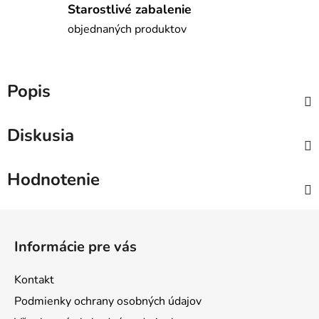
Starostlivé zabalenie
objednaných produktov
Popis
Diskusia
Hodnotenie
Z
á
Informácie pre vás
p
ä
Kontakt
t
Podmienky ochrany osobných údajov
i