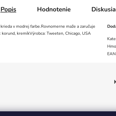
Popis
Hodnotenie
Diskusia
ná krieda v modrej farbe.Rovnomerne maže a zaručuje
Doda
ie: korund, kremíkVýrobca: Tweeten, Chicago, USA
Kate
Hmo
EAN