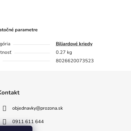
točné parametre
gória
Biliardové kriedy
tnosť
0.27 kg
8026620073523
Kontakt
objednavky
@
prozona.sk
0911 611 644