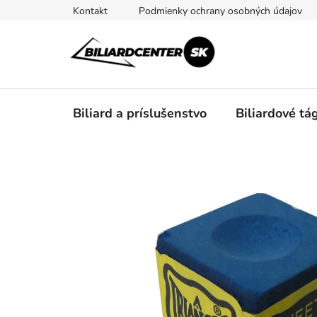
Prejsť
Kontakt
Podmienky ochrany osobných údajov
na
obsah
Biliard a príslušenstvo
Biliardové tá