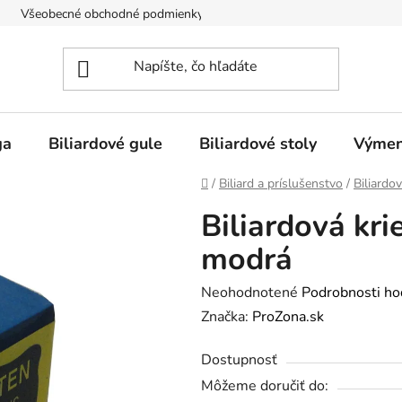
Všeobecné obchodné podmienky
Doprava
O nás
ga
Biliardové gule
Biliardové stoly
Výmen
Domov
/
Biliard a príslušenstvo
/
Biliardov
Biliardová kri
modrá
Priemerné
Neohodnotené
Podrobnosti ho
hodnotenie
Značka:
ProZona.sk
produktu
Dostupnosť
je
Môžeme doručiť do:
0,0