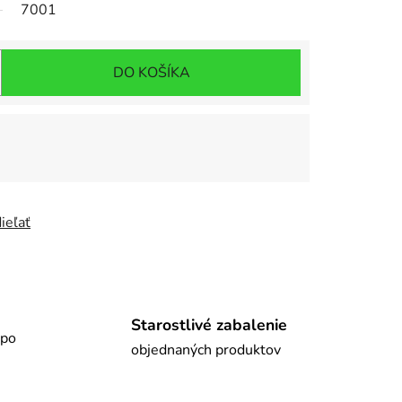
7001
DO KOŠÍKA
ieľať
Starostlivé zabalenie
 po
objednaných produktov