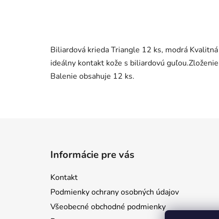
Biliardová krieda Triangle 12 ks, modrá Kvalit
ideálny kontakt kože s biliardovú guľou.Zložen
Balenie obsahuje 12 ks.
Z
á
Informácie pre vás
p
ä
Kontakt
t
Podmienky ochrany osobných údajov
i
Všeobecné obchodné podmienky
e