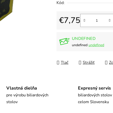
Kód:
z
5
hviezdičiek.
€7,75
Jednotková cena:
UNDEFINED
undefined
undefined
Tlač
Strážiť
Zd
Vlastná dielňa
Expresný servis
pre výrobu biliardových
biliardových stolov
stolov
celom Slovensku