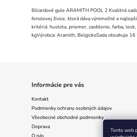
Biliardové gule ARAMITH POOL 2 Kvalitná sada
fenolovej živice, ktorá dáva výnimočné a najlepši
kritériá: hustota, priemer, zaoblenie, farba, l
kgVýrobca: Aramith, BelgickoSada obsahuje 16 
Z
á
Informácie pre vás
p
ä
Kontakt
t
Podmienky ochrany osobných údajov
i
Všeobecné obchodné podmienky
e
Doprava
Tento web p
O nás