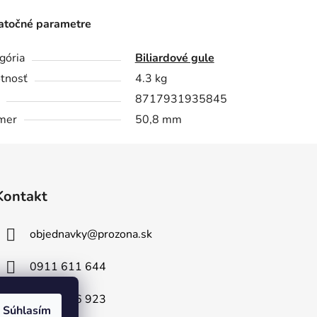
točné parametre
gória
Biliardové gule
tnosť
4.3 kg
8717931935845
mer
50,8 mm
Kontakt
objednavky
@
prozona.sk
0911 611 644
0903 716 923
Súhlasím