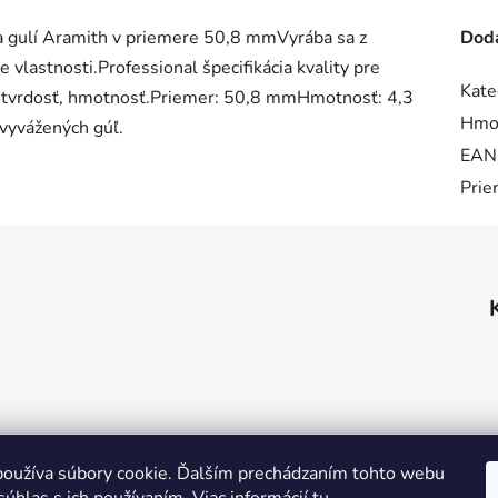
 gulí Aramith v priemere 50,8 mmVyrába sa z
Doda
e vlastnosti.Professional špecifikácia kvality pre
Kate
esk, tvrdosť, hmotnosť.Priemer: 50,8 mmHmotnosť: 4,3
Hmo
vyvážených gúľ.
EAN
Prie
oužíva súbory cookie. Ďalším prechádzaním tohto webu