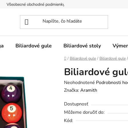
Všeobecné obchodné podmienky
Doprava
O nás
ga
Biliardové gule
Biliardové stoly
Výmen
Domov
/
Biliardové gule
/
Biliardové gule
/
Biliardové g
Priemerné
Neohodnotené
Podrobnosti ho
hodnotenie
Značka:
Aramith
produktu
Dostupnosť
je
Môžeme doručiť do:
0,0
Kód:
z