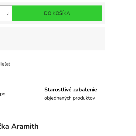
DO KOŠÍKA
ieľať
Starostlivé zabalenie
 po
objednaných produktov
čka
Aramith