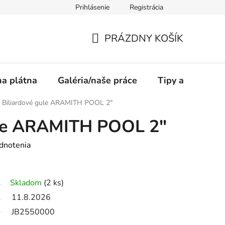
Prihlásenie
Registrácia
PRÁZDNY KOŠÍK
NÁKUPNÝ
KOŠÍK
a plátna
Galéria/naše práce
Tipy a rady
Biliardové gule ARAMITH POOL 2"
ule ARAMITH POOL 2"
dnotenia
Skladom
(2 ks)
11.8.2026
JB2550000