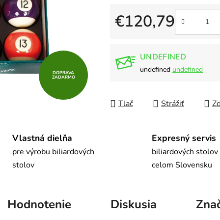
5
hviezdičiek.
€120,79
Jednotková cena:
UNDEFINED
undefined
undefined
DOPRAVA
ZADARMO
Tlač
Strážiť
Zd
Vlastná dielňa
Expresný servis
pre výrobu biliardových
biliardových stolov
stolov
celom Slovensku
Hodnotenie
Diskusia
Zna