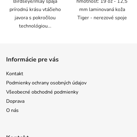
Birdseye/Inlay spája
hmotnosť: 19 oz - 12,5
prírodnú krásu vtáčieho
mm laminovaná koža
javora s pokročilou
Tiger - nerezové spoje
technológiou...
Z
á
Informácie pre vás
p
ä
Kontakt
t
Podmienky ochrany osobných údajov
i
Všeobecné obchodné podmienky
e
Doprava
O nás