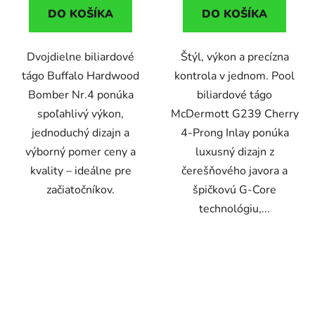
DO KOŠÍKA
DO KOŠÍKA
Dvojdielne biliardové
Štýl, výkon a precízna
tágo Buffalo Hardwood
kontrola v jednom. Pool
Bomber Nr.4 ponúka
biliardové tágo
spoľahlivý výkon,
McDermott G239 Cherry
jednoduchý dizajn a
4-Prong Inlay ponúka
výborný pomer ceny a
luxusný dizajn z
kvality – ideálne pre
čerešňového javora a
začiatočníkov.
špičkovú G-Core
technológiu,...