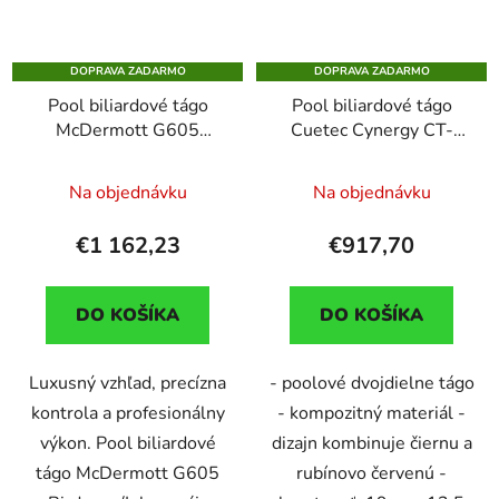
DOPRAVA ZADARMO
DOPRAVA ZADARMO
Pool biliardové tágo
Pool biliardové tágo
McDermott G605
Cuetec Cynergy CT-
Birdseye/inlay,
15K Carbon, Ruby-Red,
dvojdielne
3/8 x 14, dvojdielne
Na objednávku
Na objednávku
€1 162,23
€917,70
DO KOŠÍKA
DO KOŠÍKA
Luxusný vzhľad, precízna
- poolové dvojdielne tágo
kontrola a profesionálny
- kompozitný materiál -
výkon. Pool biliardové
dizajn kombinuje čiernu a
tágo McDermott G605
rubínovo červenú -