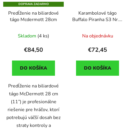
DOPRAVA ZADARMO
Predĺženie na biliardové
Karambolové tágo
tágo Mcdermott 28cm
Buffalo Piranha S3 Nr.1,
dvojdielne
Skladom
(4 ks)
Na objednávku
€84,50
€72,45
DO KOŠÍKA
DO KOŠÍKA
Predĺženie na biliardové
tágo McDermott 28 cm
(11”) je profesionálne
riešenie pre hráčov, ktorí
potrebujú väčší dosah bez
straty kontroly a