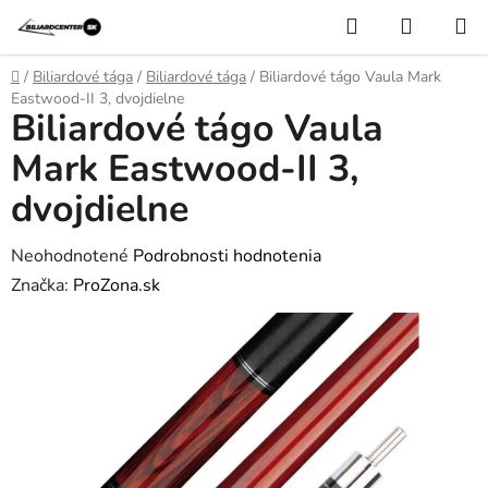
Prejsť
Hľadať
NÁKUP
na
KOŠÍK
obsah
Domov
/
Biliardové tága
/
Biliardové tága
/
Biliardové tágo Vaula Mark
Eastwood-II 3, dvojdielne
Biliardové tágo Vaula
Mark Eastwood-II 3,
dvojdielne
Priemerné
Neohodnotené
Podrobnosti hodnotenia
hodnotenie
Značka:
ProZona.sk
produktu
je
0,0
z
5
hviezdičiek.