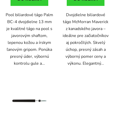
Pool biliardové tágo Palm
Dvojdielne biliardové
BC-4 dvojdielne 13 mm
tágo McMorran Maverick
je kvalitné tágo na pool s
z kanadského javora –
javorovým shaftom,
ideálne pre začiatočníkov
lepenou kožou a írskym
aj pokročilých. Skvelý
ľanovým gripom. Ponúka
úchop, presný zásah a
presný úder, výbornú
výborný pomer ceny a
kontrolu gule a...
výkonu. Elegantný...