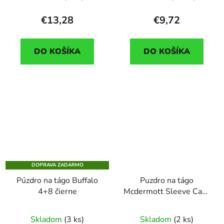
€13,28
€9,72
DO KOŠÍKA
DO KOŠÍKA
DOPRAVA ZADARMO
Púzdro na tágo Buffalo
Puzdro na tágo
4+8 čierne
Mcdermott Sleeve Case
1+1
Skladom
(3 ks)
Skladom
(2 ks)