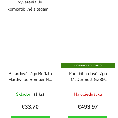
vyváženia. Je
kompatibilné s tágami...
DOPRAVA ZADARMO
Biliardové tágo Buffalo
Pool biliardové tágo
Hardwood Bomber Nr.
McDermott G239
4., 145cm, dvojdielne
Cherry 4-prong inlay,
dvojdielne
Skladom
(1 ks)
Na objednávku
€33,70
€493,97