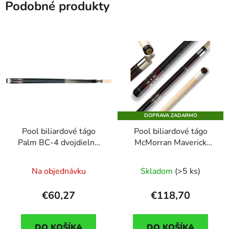
Podobné produkty
DOPRAVA ZADARMO
Pool biliardové tágo
Pool biliardové tágo
Palm BC-4 dvojdielne
McMorran Maverick
13mm koža
dvojdielne
Na objednávku
Skladom
(>5 ks)
€60,27
€118,70
DO KOŠÍKA
DO KOŠÍKA