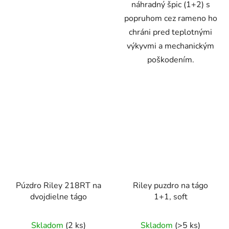
náhradný špic (1+2) s
popruhom cez rameno ho
chráni pred teplotnými
výkyvmi a mechanickým
poškodením.
Púzdro Riley 218RT na
Riley puzdro na tágo
dvojdielne tágo
1+1, soft
Skladom
(2 ks)
Skladom
(>5 ks)