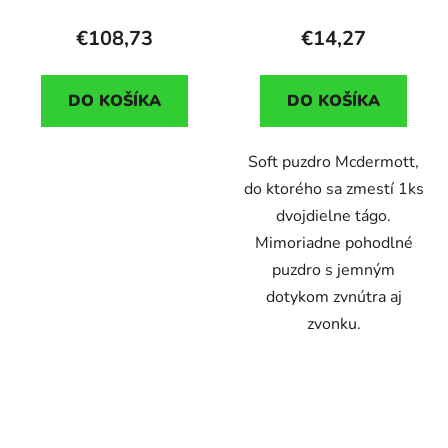
€108,73
€14,27
DO KOŠÍKA
DO KOŠÍKA
Soft puzdro Mcdermott,
do ktorého sa zmestí 1ks
dvojdielne tágo.
Mimoriadne pohodlné
puzdro s jemným
dotykom zvnútra aj
zvonku.