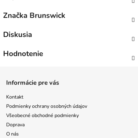
Značka
Brunswick
Diskusia
Hodnotenie
Z
á
Informácie pre vás
p
ä
Kontakt
t
Podmienky ochrany osobných údajov
i
Všeobecné obchodné podmienky
e
Doprava
O nás