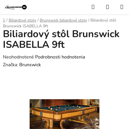
Prejsť
Hľadať
NÁKUP
na
KOŠÍK
obsah
Domov
/
Biliardové stoly
/
Brunswick biliardové stoly
/
Biliardový stôl
Brunswick ISABELLA 9ft
Biliardový stôl Brunswick
ISABELLA 9ft
Priemerné
Neohodnotené
Podrobnosti hodnotenia
hodnotenie
Značka:
Brunswick
produktu
je
0,0
z
5
hviezdičiek.