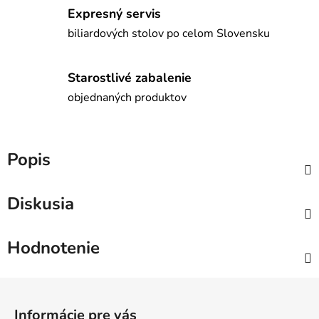
Expresný servis
biliardových stolov po celom Slovensku
Starostlivé zabalenie
objednaných produktov
Popis
Diskusia
Hodnotenie
Z
á
Informácie pre vás