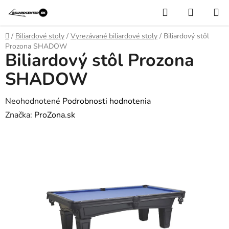
Prejsť
Hľadať
NÁKUP
na
KOŠÍK
obsah
Domov
/
Biliardové stoly
/
Vyrezávané biliardové stoly
/
Biliardový stôl
Prozona SHADOW
Biliardový stôl Prozona
SHADOW
Priemerné
Neohodnotené
Podrobnosti hodnotenia
hodnotenie
Značka:
ProZona.sk
produktu
je
0,0
z
5
hviezdičiek.