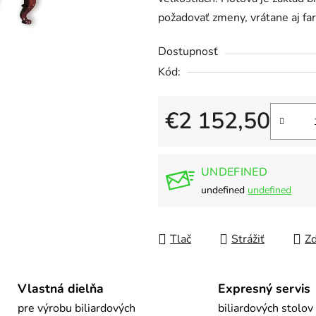
5
požadovať zmeny, vrátane aj far
hviezdičiek.
Dostupnosť
Kód:
€2 152,50
Jednotková cena:
UNDEFINED
undefined
undefined
Tlač
Strážiť
Zd
Vlastná dielňa
Expresný servis
pre výrobu biliardových
biliardových stolov