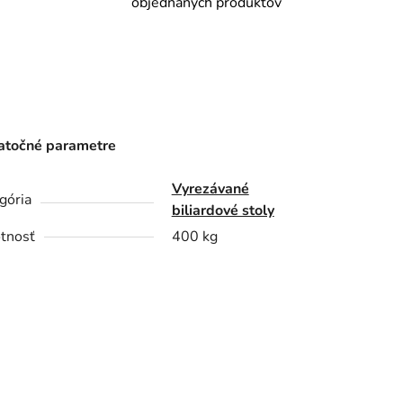
objednaných produktov
točné parametre
Vyrezávané
gória
biliardové stoly
tnosť
400 kg