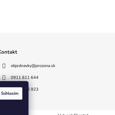
Kontakt
objednavky
@
prozona.sk
0911 611 644
0903 716 923
Súhlasím