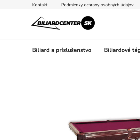
Prejsť
Kontakt
Podmienky ochrany osobných údajov
na
obsah
Biliard a príslušenstvo
Biliardové tá