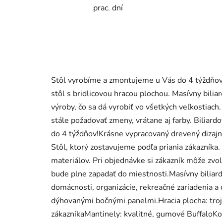
prac. dní
Stôl vyrobíme a zmontujeme u Vás do 4 týždňov!
stôl s bridlicovou hracou plochou. Masívny biliar
výroby, čo sa dá vyrobiť vo všetkých veľkostiach
stále požadovať zmeny, vrátane aj farby. Bilia
do 4 týždňov!Krásne vypracovaný drevený dizajno
Stôl, ktorý zostavujeme podľa priania zákazníka.
materiálov. Pri objednávke si zákazník môže zvoliť
bude plne zapadať do miestnosti.Masívny biliard
domácnosti, organizácie, rekreačné zariadenia a 
dýhovanými bočnými panelmi.Hracia plocha: trojdi
zákazníkaMantinely: kvalitné, gumové BuffaloKož