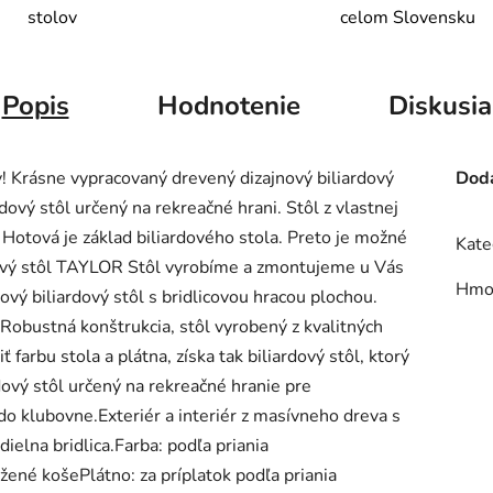
stolov
celom Slovensku
Popis
Hodnotenie
Diskusia
 Krásne vypracovaný drevený dizajnový biliardový
Doda
dový stôl určený na rekreačné hrani. Stôl z vlastnej
. Hotová je základ biliardového stola. Preto je možné
Kate
rdový stôl TAYLOR Stôl vyrobíme a zmontujeme u Vás
Hmo
vý biliardový stôl s bridlicovou hracou plochou.
 Robustná konštrukcia, stôl vyrobený z kvalitných
 farbu stola a plátna, získa tak biliardový stôl, ktorý
ový stôl určený na rekreačné hranie pre
do klubovne.Exteriér a interiér z masívneho dreva s
elna bridlica.Farba: podľa priania
ené košePlátno: za príplatok podľa priania