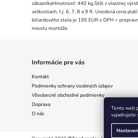
zákazníkaHmotnosť: 440 kg.Stôl z vlastnej výrob
veľkostiach, t.j. 6, 7, 8 a 9 ft. Uvedená cena pla
biliardového stola je 195 EUR s DPH + prepravn
miestu montáže.
Z
á
Informácie pre vás
p
ä
Kontakt
t
Podmienky ochrany osobných údajov
i
Všeobecné obchodné podmienky
e
Doprava
Tento web p
O nás
vyjadrujete 
Nastaven