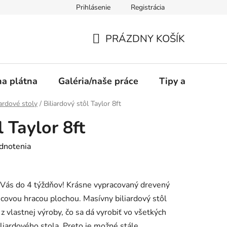
Prihlásenie
Registrácia
PRÁZDNY KOŠÍK
NÁKUPNÝ
KOŠÍK
a plátna
Galéria/naše práce
Tipy a rady
ardové stoly
/
Biliardový stôl Taylor 8ft
l Taylor 8ft
dnotenia
Vás do 4 týždňov! Krásne vypracovaný drevený
licovou hracou plochou. Masívny biliardový stôl
z vlastnej výroby, čo sa dá vyrobiť vo všetkých
iliardového stola. Preto je možné stále