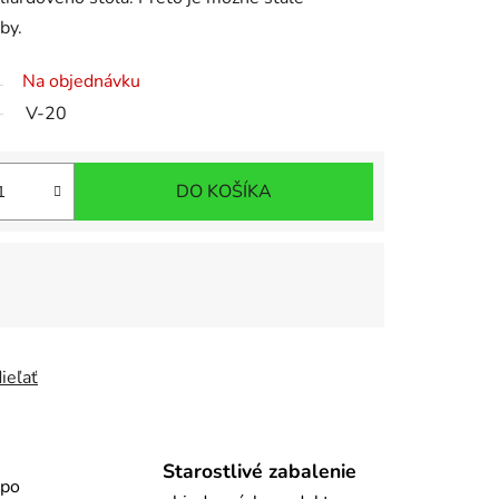
by.
Na objednávku
V-20
DO KOŠÍKA
ieľať
Starostlivé zabalenie
 po