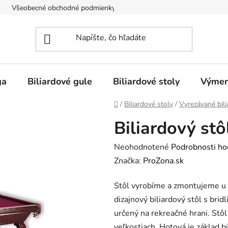
Všeobecné obchodné podmienky
Doprava
O nás
ga
Biliardové gule
Biliardové stoly
Výmen
Domov
/
Biliardové stoly
/
Vyrezávané bili
Biliardový stô
Priemerné
Neohodnotené
Podrobnosti ho
hodnotenie
Značka:
ProZona.sk
produktu
Stôl vyrobíme a zmontujeme u 
je
dizajnový biliardový stôl s brid
0,0
určený na rekreačné hrani. Stôl 
z
veľkostiach. Hotová je základ b