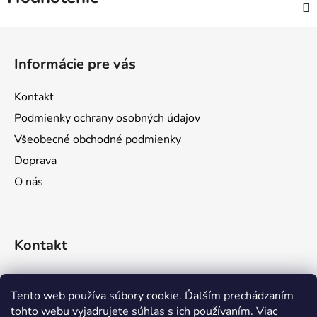
Z
á
Informácie pre vás
p
ä
Kontakt
t
Podmienky ochrany osobných údajov
i
Všeobecné obchodné podmienky
e
Doprava
O nás
Kontakt
objednavky
@
prozona.sk
Tento web používa súbory cookie. Ďalším prechádzaním
tohto webu vyjadrujete súhlas s ich používaním. Viac
0911 611 644