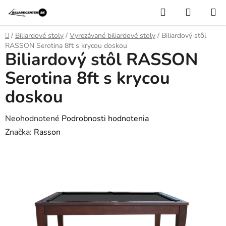
Prejsť
Hľadať
NÁKUP
na
KOŠÍK
obsah
Domov
/
Biliardové stoly
/
Vyrezávané biliardové stoly
/
Biliardový stôl
RASSON Serotina 8ft s krycou doskou
Biliardový stôl RASSON
Serotina 8ft s krycou
doskou
Priemerné
Neohodnotené
Podrobnosti hodnotenia
hodnotenie
Značka:
Rasson
produktu
je
0,0
z
5
hviezdičiek.