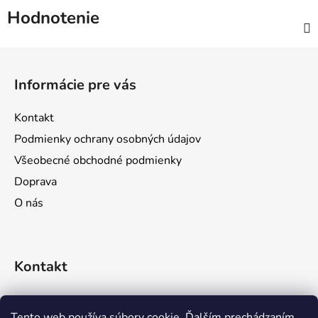
Hodnotenie
Z
á
Informácie pre vás
p
ä
Kontakt
t
Podmienky ochrany osobných údajov
i
Všeobecné obchodné podmienky
e
Doprava
O nás
Kontakt
objednavky
@
prozona.sk
Tento web používa súbory cookie. Ďalším prechádzaním