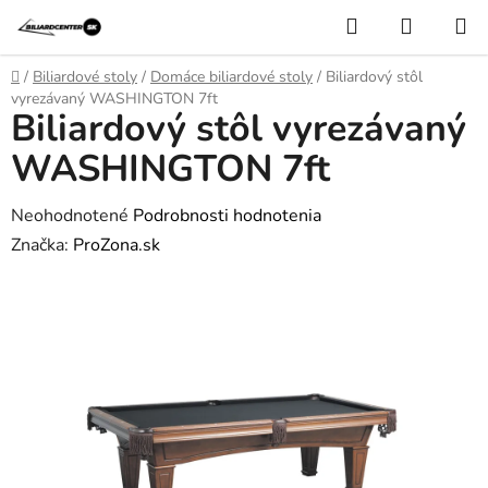
Prejsť
Hľadať
NÁKUP
na
KOŠÍK
obsah
Domov
/
Biliardové stoly
/
Domáce biliardové stoly
/
Biliardový stôl
vyrezávaný WASHINGTON 7ft
Biliardový stôl vyrezávaný
WASHINGTON 7ft
Priemerné
Neohodnotené
Podrobnosti hodnotenia
hodnotenie
Značka:
ProZona.sk
produktu
je
0,0
z
5
hviezdičiek.