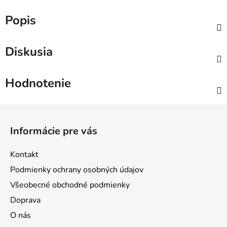
Popis
Diskusia
Hodnotenie
Z
á
Informácie pre vás
p
ä
Kontakt
t
Podmienky ochrany osobných údajov
i
Všeobecné obchodné podmienky
e
Doprava
O nás