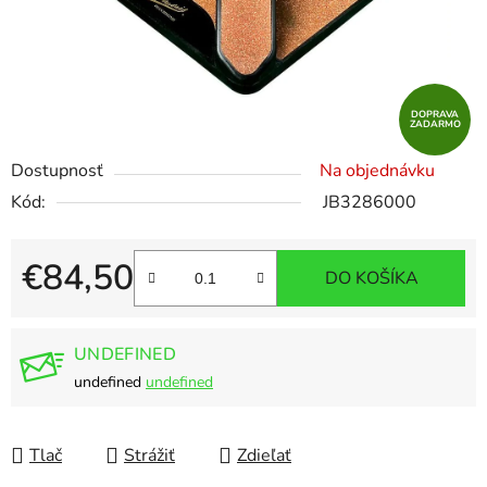
DOPRAVA
ZADARMO
Dostupnosť
Na objednávku
Kód:
JB3286000
€84,50
DO KOŠÍKA
Jednotková cena:
UNDEFINED
undefined
undefined
Tlač
Strážiť
Zdieľať