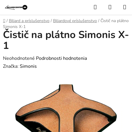
Prejsť
Hľadať
NÁKUP
na
KOŠÍK
obsah
Domov
/
Biliard a príslušenstvo
/
Biliardové príslušenstvo
/
Čistič na plátno
Simonis X-1
Čistič na plátno Simonis X-
1
Priemerné
Neohodnotené
Podrobnosti hodnotenia
hodnotenie
Značka:
Simonis
produktu
je
0,0
z
5
hviezdičiek.