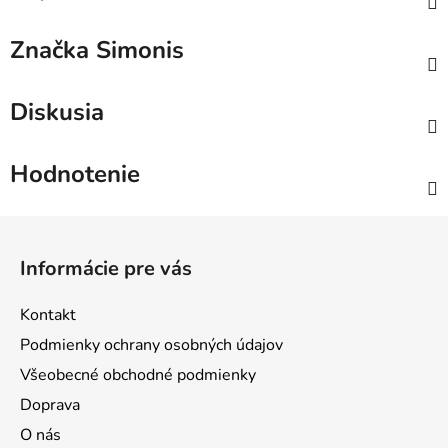
Značka
Simonis
Diskusia
Hodnotenie
Z
á
Informácie pre vás
p
ä
Kontakt
t
Podmienky ochrany osobných údajov
i
Všeobecné obchodné podmienky
e
Doprava
O nás