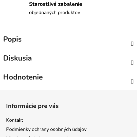
Starostlivé zabalenie
objednaných produktov
Popis
Diskusia
Hodnotenie
Z
á
Informácie pre vás
p
ä
Kontakt
t
Podmienky ochrany osobných údajov
i