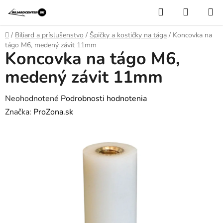
Prejsť
Hľadať
NÁKUP
na
KOŠÍK
obsah
Domov
/
Biliard a príslušenstvo
/
Špičky a kostičky na tága
/
Koncovka na
tágo M6, medený závit 11mm
Koncovka na tágo M6,
medený závit 11mm
Priemerné
Neohodnotené
Podrobnosti hodnotenia
hodnotenie
Značka:
ProZona.sk
produktu
je
0,0
z
5
hviezdičiek.