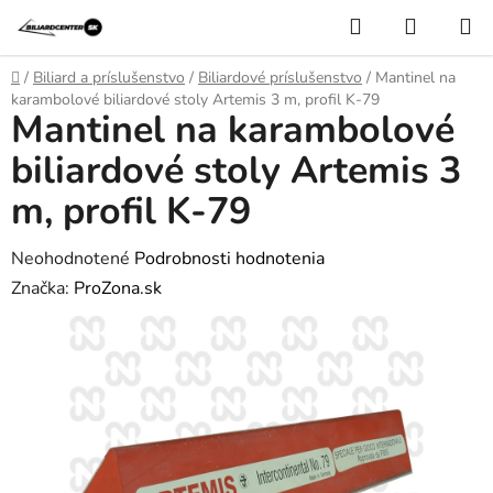
Prejsť
Hľadať
NÁKUP
na
KOŠÍK
obsah
Domov
/
Biliard a príslušenstvo
/
Biliardové príslušenstvo
/
Mantinel na
karambolové biliardové stoly Artemis 3 m, profil K-79
Mantinel na karambolové
biliardové stoly Artemis 3
m, profil K-79
Priemerné
Neohodnotené
Podrobnosti hodnotenia
hodnotenie
Značka:
ProZona.sk
produktu
je
0,0
z
5
hviezdičiek.