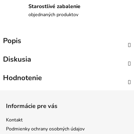
Starostlivé zabalenie
objednaných produktov
Popis
Diskusia
Hodnotenie
Z
á
Informácie pre vás
p
ä
Kontakt
t
Podmienky ochrany osobných údajov
i