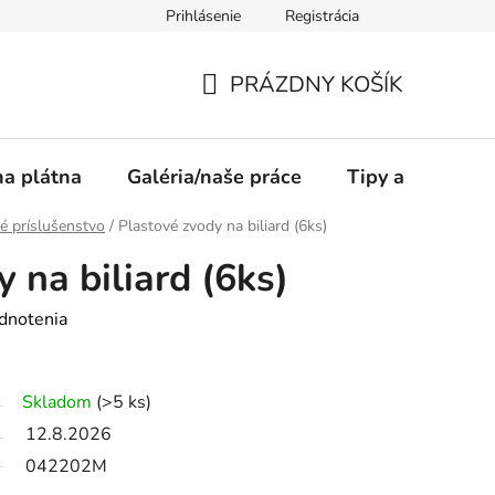
Prihlásenie
Registrácia
PRÁZDNY KOŠÍK
NÁKUPNÝ
KOŠÍK
a plátna
Galéria/naše práce
Tipy a rady
vé príslušenstvo
/
Plastové zvody na biliard (6ks)
 na biliard (6ks)
dnotenia
Skladom
(>5 ks)
12.8.2026
042202M