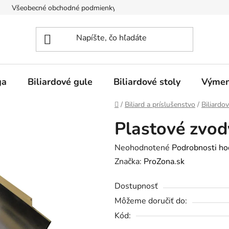
Všeobecné obchodné podmienky
Doprava
O nás
ga
Biliardové gule
Biliardové stoly
Výmen
Domov
/
Biliard a príslušenstvo
/
Biliardo
Plastové zvody
Priemerné
Neohodnotené
Podrobnosti ho
hodnotenie
Značka:
ProZona.sk
produktu
Dostupnosť
je
Môžeme doručiť do:
0,0
Kód:
z