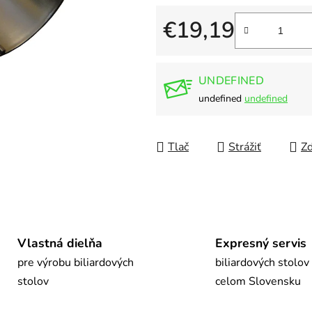
5
hviezdičiek.
€19,19
Jednotková cena:
UNDEFINED
undefined
undefined
Tlač
Strážiť
Zd
Vlastná dielňa
Expresný servis
pre výrobu biliardových
biliardových stolov
stolov
celom Slovensku