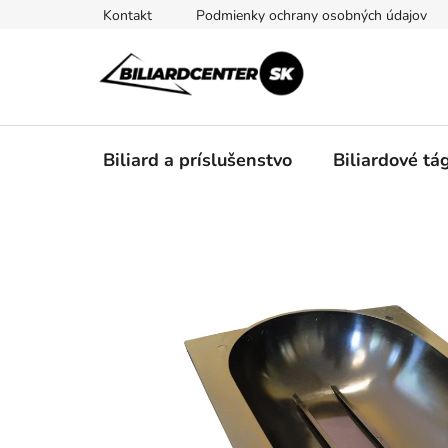
Prejsť
Kontakt
Podmienky ochrany osobných údajov
na
obsah
Biliard a príslušenstvo
Biliardové tá