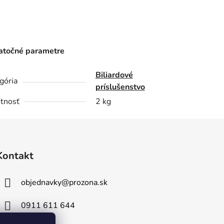
točné parametre
Biliardové
gória
príslušenstvo
tnosť
2 kg
Kontakt
objednavky
@
prozona.sk
0911 611 644