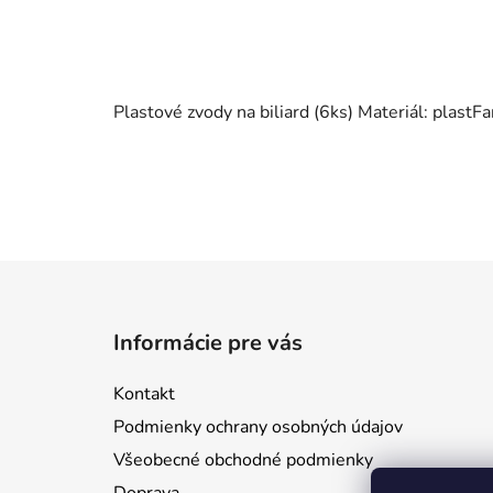
Plastové zvody na biliard (6ks) Materiál: plastFa
Z
á
Informácie pre vás
p
ä
Kontakt
t
Podmienky ochrany osobných údajov
i
Všeobecné obchodné podmienky
e
Doprava