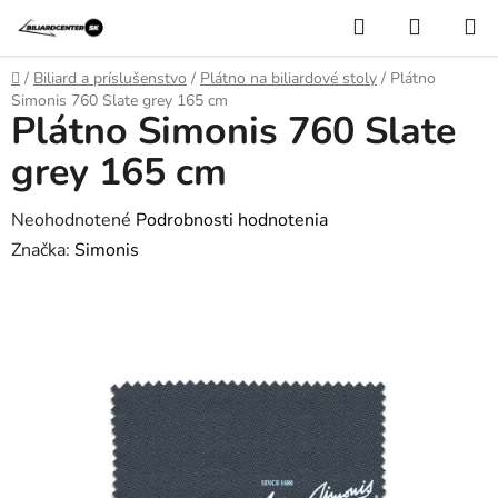
Prejsť
Hľadať
NÁKUP
na
KOŠÍK
obsah
Domov
/
Biliard a príslušenstvo
/
Plátno na biliardové stoly
/
Plátno
Simonis 760 Slate grey 165 cm
Plátno Simonis 760 Slate
grey 165 cm
Priemerné
Neohodnotené
Podrobnosti hodnotenia
hodnotenie
Značka:
Simonis
produktu
je
0,0
z
5
hviezdičiek.