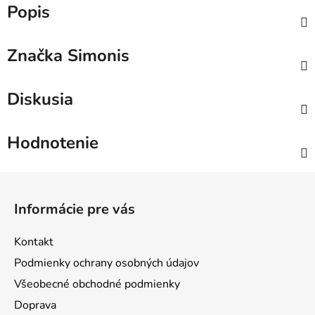
Popis
Značka
Simonis
Diskusia
Hodnotenie
Z
á
Informácie pre vás
p
ä
Kontakt
t
Podmienky ochrany osobných údajov
i
Všeobecné obchodné podmienky
e
Doprava