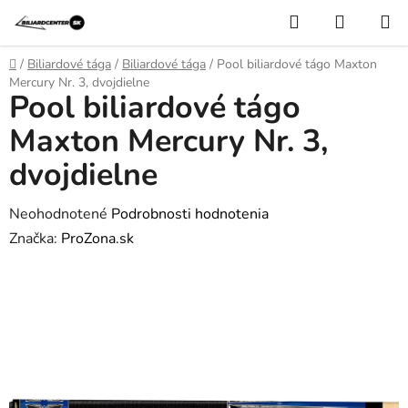
Prejsť
Hľadať
NÁKUP
na
KOŠÍK
obsah
Domov
/
Biliardové tága
/
Biliardové tága
/
Pool biliardové tágo Maxton
Mercury Nr. 3, dvojdielne
Pool biliardové tágo
Maxton Mercury Nr. 3,
dvojdielne
Priemerné
Neohodnotené
Podrobnosti hodnotenia
hodnotenie
Značka:
ProZona.sk
produktu
je
0,0
z
5
hviezdičiek.