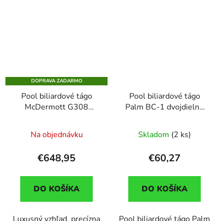
DOPRAVA ZADARMO
Pool biliardové tágo
Pool biliardové tágo
McDermott G308
Palm BC-1 dvojdielne
Bocote/inlay, dvojdielne
13mm koža
Na objednávku
Skladom
(2 ks)
€648,95
€60,27
DO KOŠÍKA
DO KOŠÍKA
Luxusný vzhľad, precízna
Pool biliardové tágo Palm