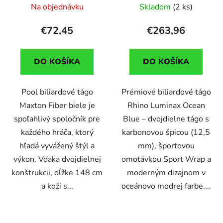
13mm koža
12,5mm Sport Wrap
Na objednávku
Skladom
(2 ks)
€72,45
€263,96
DO KOŠÍKA
DO KOŠÍKA
Pool biliardové tágo
Prémiové biliardové tágo
Maxton Fiber biele je
Rhino Luminax Ocean
spoľahlivý spoločník pre
Blue – dvojdielne tágo s
každého hráča, ktorý
karbonovou špicou (12,5
hľadá vyvážený štýl a
mm), športovou
výkon. Vďaka dvojdielnej
omotávkou Sport Wrap a
konštrukcii, dĺžke 148 cm
moderným dizajnom v
a koži s...
oceánovo modrej farbe....