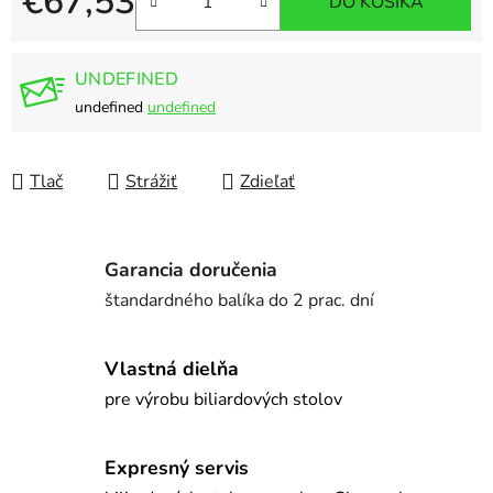
€67,53
DO KOŠÍKA
Jednotková cena:
UNDEFINED
undefined
undefined
Tlač
Strážiť
Zdieľať
Garancia doručenia
štandardného balíka do 2 prac. dní
Vlastná dielňa
pre výrobu biliardových stolov
Expresný servis