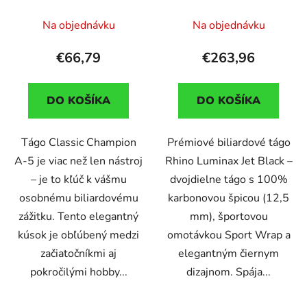
dvojdielne
karbonová špica
12,5mm Sport Wrap
Na objednávku
Na objednávku
€66,79
€263,96
DO KOŠÍKA
DO KOŠÍKA
Tágo Classic Champion
Prémiové biliardové tágo
A-5 je viac než len nástroj
Rhino Luminax Jet Black –
– je to kľúč k vášmu
dvojdielne tágo s 100%
osobnému biliardovému
karbonovou špicou (12,5
zážitku. Tento elegantný
mm), športovou
kúsok je obľúbený medzi
omotávkou Sport Wrap a
začiatočníkmi aj
elegantným čiernym
pokročilými hobby...
dizajnom. Spája...