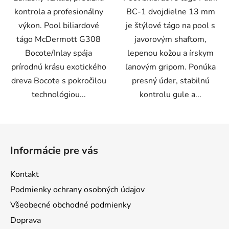
kontrola a profesionálny
BC-1 dvojdielne 13 mm
výkon. Pool biliardové
je štýlové tágo na pool s
tágo McDermott G308
javorovým shaftom,
Bocote/Inlay spája
lepenou kožou a írskym
prírodnú krásu exotického
ľanovým gripom. Ponúka
dreva Bocote s pokročilou
presný úder, stabilnú
technológiou...
kontrolu gule a...
Z
á
Informácie pre vás
p
ä
Kontakt
t
Podmienky ochrany osobných údajov
i
Všeobecné obchodné podmienky
e
Doprava