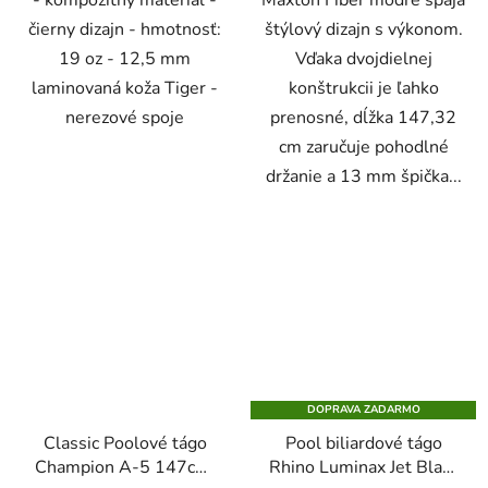
čierny dizajn - hmotnosť:
štýlový dizajn s výkonom.
19 oz - 12,5 mm
Vďaka dvojdielnej
laminovaná koža Tiger -
konštrukcii je ľahko
nerezové spoje
prenosné, dĺžka 147,32
cm zaručuje pohodlné
držanie a 13 mm špička...
DOPRAVA ZADARMO
Classic Poolové tágo
Pool biliardové tágo
Champion A-5 147cm,
Rhino Luminax Jet Black