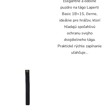
Elegantné a odolné
puzdro na tágo Laperti
Basic 1B+1S, čierne,
ideálne pre hráčov, ktorí
hľadajú spoľahlivú
ochranu svojho
dvojdielneho tága.
Praktické rýchle zapínanie
uľahčuje...