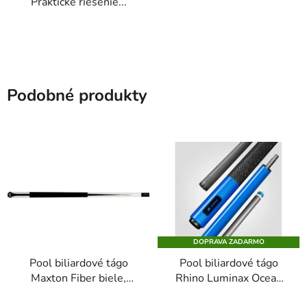
Praktické riešenie...
Podobné produkty
DOPRAVA ZADARMO
Pool biliardové tágo
Pool biliardové tágo
Maxton Fiber biele,
Rhino Luminax Ocean
dvojdielne, 148cm,
Blue karbonová špica