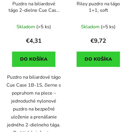
Puzdro na biliardové
Riley puzdro na tágo
tágo 2-dielne Cue Case
1+1, soft
1B-1S, čierne s
popruhom na plece
Skladom
(>5 ks)
Skladom
(>5 ks)
€4,31
€9,72
DO KOŠÍKA
DO KOŠÍKA
Puzdro na biliardové tágo
Cue Case 1B-1S, čierne s
popruhom na plece –
jednoduché nylonové
puzdro na bezpečné
uloženie a prenášanie
jedného 2-dielneho tága.