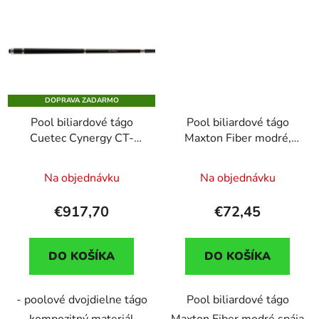
DOPRAVA ZADARMO
Pool biliardové tágo
Pool biliardové tágo
Cuetec Cynergy CT-
Maxton Fiber modré,
15K Carbon, Black-
dvojdielne, 148cm,
Sparkle, 3/8 x 14,
13mm koža
Na objednávku
Na objednávku
dvojdielne
€917,70
€72,45
DO KOŠÍKA
DO KOŠÍKA
- poolové dvojdielne tágo
Pool biliardové tágo
- kompozitný materiál -
Maxton Fiber modré spája