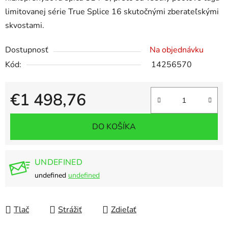
limitovanej série True Splice 16 skutočnými zberateľskými
skvostami.
Dostupnosť
Na objednávku
Kód:
14256570
€1 498,76
Jednotková cena:
DO KOŠÍKA
UNDEFINED
undefined
undefined
Tlač
Strážiť
Zdieľať