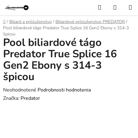
Prejsť
Hľadať
NÁKUP
na
KOŠÍK
obsah
Domov
/
Biliard a príslušenstvo
/
Biliardové príslušenstvo PREDATOR
/
Pool biliardové tágo Predator True Splice 16 Gen2 Ebony s 314-3
špicou
Pool biliardové tágo
Predator True Splice 16
Gen2 Ebony s 314-3
špicou
Priemerné
Neohodnotené
Podrobnosti hodnotenia
hodnotenie
Značka:
Predator
produktu
je
0,0
z