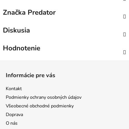
Značka
Predator
Diskusia
Hodnotenie
Z
á
Informácie pre vás
p
ä
Kontakt
t
Podmienky ochrany osobných údajov
i
Všeobecné obchodné podmienky
e
Doprava
O nás