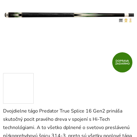
5
hviezdičiek.
DOPRAVA
ZADARMO
Dvojdielne tágo Predator True Splice 16 Gen2 prináša
skutočný pocit pravého dreva v spojení s Hi-Tech
technológiami. A to všetko dplnené o svetovo preslávenú
nízkoprehybovú špicu 314-3, preto sú všetky poolové tága