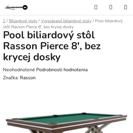
Prejsť
Hľadať
NÁKUP
na
KOŠÍK
obsah
Domov
/
Biliardové stoly
/
Vyrezávané biliardové stoly
/
Pool biliardový
stôl Rasson Pierce 8', bez krycej dosky
Pool biliardový stôl
Rasson Pierce 8', bez
krycej dosky
Priemerné
Neohodnotené
Podrobnosti hodnotenia
hodnotenie
Značka:
Rasson
produktu
je
0,0
z
5
hviezdičiek.