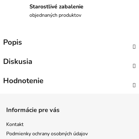
Starostlivé zabalenie
objednaných produktov
Popis
Diskusia
Hodnotenie
Z
á
Informácie pre vás
p
ä
Kontakt
t
Podmienky ochrany osobných údajov
i