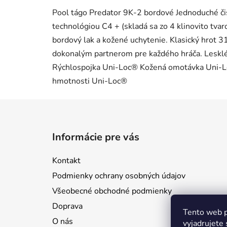
Pool tágo Predator 9K-2 bordové Jednoduché čis
technológiou C4 + (skladá sa zo 4 klinovito tvar
bordový lak a kožené uchytenie. Klasický hrot 31
dokonalým partnerom pre každého hráča. Lesklé
Rýchlospojka Uni-Loc® Kožená omotávka Uni-L
hmotnosti Uni-Loc®
Z
á
Informácie pre vás
p
ä
Kontakt
t
Podmienky ochrany osobných údajov
i
Všeobecné obchodné podmienky
e
Doprava
Tento web p
O nás
vyjadrujete 