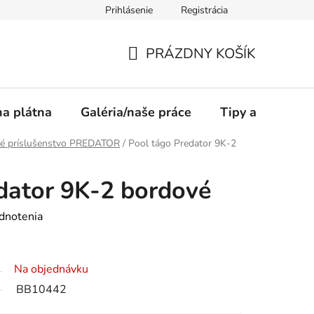
Prihlásenie
Registrácia
PRÁZDNY KOŠÍK
NÁKUPNÝ
KOŠÍK
a plátna
Galéria/naše práce
Tipy a rady
ové príslušenstvo PREDATOR
/
Pool tágo Predator 9K-2
dator 9K-2 bordové
dnotenia
Na objednávku
BB10442