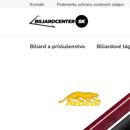
Prejsť
Kontakt
Podmienky ochrany osobných údajov
na
obsah
Biliard a príslušenstvo
Biliardové tá