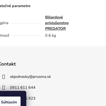
točné parametre
Biliardové
gória
príslušenstvo
PREDATOR
tnosť
0.6 kg
Kontakt
objednavky
@
prozona.sk
0911 611 644
0903 716 923
Súhlasím