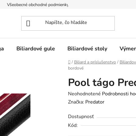
Všeobecné obchodné podmienky
Doprava
O nás
ga
Biliardové gule
Biliardové stoly
Výmen
Domov
/
Biliard a príslušenstvo
/
Biliard
bordové
Pool tágo Pre
Priemerné
Neohodnotené
Podrobnosti ho
hodnotenie
Značka:
Predator
produktu
Dostupnosť
je
Kód:
0,0
z