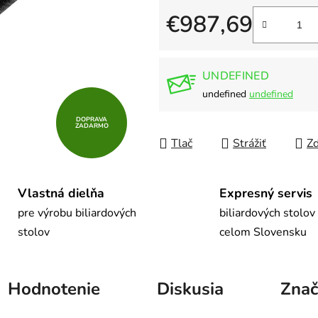
5
€987,69
hviezdičiek.
Jednotková cena:
UNDEFINED
undefined
undefined
DOPRAVA
ZADARMO
Tlač
Strážiť
Zd
Vlastná dielňa
Expresný servis
pre výrobu biliardových
biliardových stolov
stolov
celom Slovensku
Hodnotenie
Diskusia
Znač