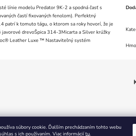
té línie modelu Predator 9K-2 a spodná časť s
Doda
ovaných častí fixovaných fenolom). Perfektný
4 patrí k tomuto tágu, o ktorom sa roky hovorí, že je
Kate
 javorové drevoŠpica 314-3Micarta a Silver krúžky
oc® Leather Luxe ™ Nastaviteľný systém
Hmo
oužíva súbory cookie. Ďalším prechádzaním tohto webu
súhlas s ich používaním. Viac informácií
tu
.