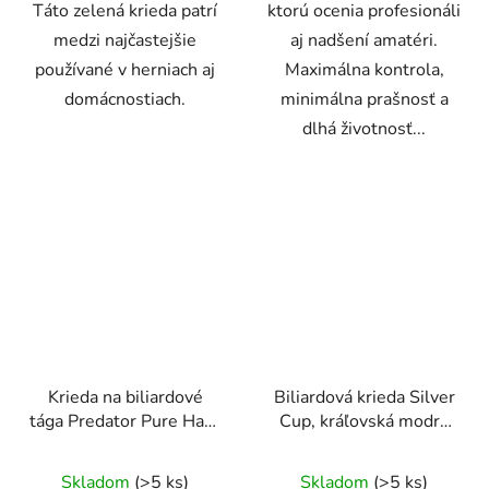
Táto zelená krieda patrí
ktorú ocenia profesionáli
medzi najčastejšie
aj nadšení amatéri.
používané v herniach aj
Maximálna kontrola,
domácnostiach.
minimálna prašnosť a
dlhá životnosť...
Krieda na biliardové
Biliardová krieda Silver
tága Predator Pure Hard
Cup, kráľovská modrá
- 1ks
(1ks)
Skladom
(>5 ks)
Skladom
(>5 ks)