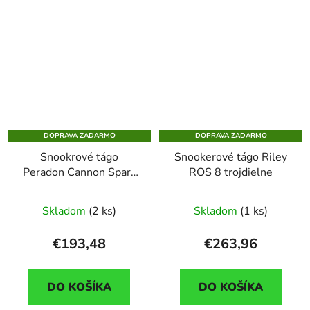
DOPRAVA ZADARMO
DOPRAVA ZADARMO
Snookrové tágo
Snookerové tágo Riley
Peradon Cannon Spark
ROS 8 trojdielne
dvojdielne + mini butt
Skladom
(2 ks)
Skladom
(1 ks)
€193,48
€263,96
DO KOŠÍKA
DO KOŠÍKA