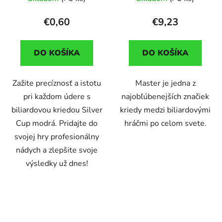
€0,60
€9,23
DO KOŠÍKA
DO KOŠÍKA
Zažite precíznosť a istotu
Master je jedna z
pri každom údere s
najobľúbenejších značiek
biliardovou kriedou Silver
kriedy medzi biliardovými
Cup modrá. Pridajte do
hráčmi po celom svete.
svojej hry profesionálny
nádych a zlepšite svoje
výsledky už dnes!