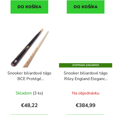
DO KOŠÍKA
DO KOŠÍKA
DOPRAVA ZADARMO
Snooker biliardové tágo
Snooker biliardové tágo
BCE Protégé
Riley England Elegance
Christopher Lambert
2. 3/4 dvojdielne s
EL2-1D dvojdielne
teleskopickým
Skladom
(3 ks)
Na objednávku
predlžovákom
€48,22
€384,99