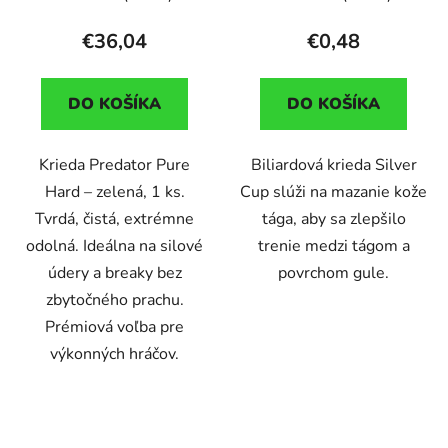
€36,04
€0,48
DO KOŠÍKA
DO KOŠÍKA
Krieda Predator Pure
Biliardová krieda Silver
Hard – zelená, 1 ks.
Cup slúži na mazanie kože
Tvrdá, čistá, extrémne
tága, aby sa zlepšilo
odolná. Ideálna na silové
trenie medzi tágom a
údery a breaky bez
povrchom gule.
zbytočného prachu.
Prémiová voľba pre
výkonných hráčov.