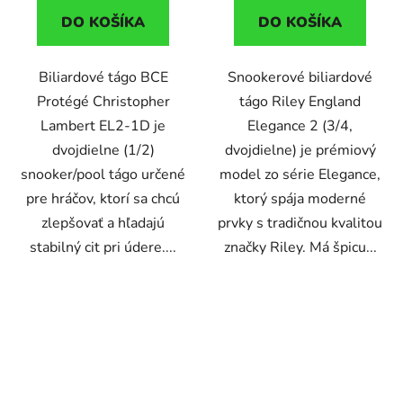
DO KOŠÍKA
DO KOŠÍKA
Biliardové tágo BCE
Snookerové biliardové
Protégé Christopher
tágo Riley England
Lambert EL2-1D je
Elegance 2 (3/4,
dvojdielne (1/2)
dvojdielne) je prémiový
snooker/pool tágo určené
model zo série Elegance,
pre hráčov, ktorí sa chcú
ktorý spája moderné
zlepšovať a hľadajú
prvky s tradičnou kvalitou
stabilný cit pri údere....
značky Riley. Má špicu...