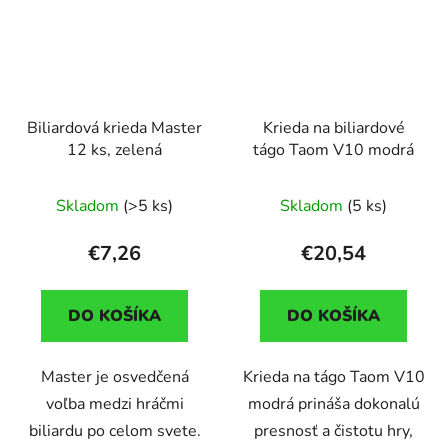
Biliardová krieda Master
Krieda na biliardové
12 ks, zelená
tágo Taom V10 modrá
Skladom
(>5 ks)
Skladom
(5 ks)
€7,26
€20,54
DO KOŠÍKA
DO KOŠÍKA
Master je osvedčená
Krieda na tágo Taom V10
voľba medzi hráčmi
modrá prináša dokonalú
biliardu po celom svete.
presnosť a čistotu hry,