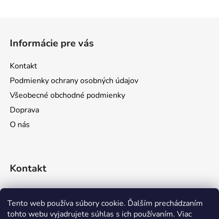
Z
á
Informácie pre vás
p
ä
Kontakt
t
Podmienky ochrany osobných údajov
i
Všeobecné obchodné podmienky
e
Doprava
O nás
Kontakt
objednavky
@
prozona.sk
Tento web používa súbory cookie. Ďalším prechádzaním
tohto webu vyjadrujete súhlas s ich používaním. Viac
0911 611 644