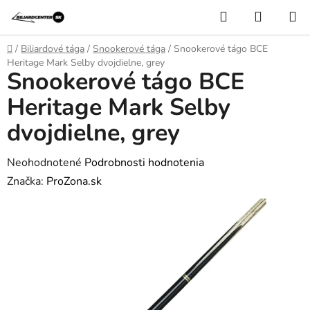
Prejsť
Hľadať
NÁKUP
na
KOŠÍK
obsah
Domov
/
Biliardové tága
/
Snookerové tága
/
Snookerové tágo BCE
Heritage Mark Selby dvojdielne, grey
Snookerové tágo BCE
Heritage Mark Selby
dvojdielne, grey
Priemerné
Neohodnotené
Podrobnosti hodnotenia
hodnotenie
Značka:
ProZona.sk
produktu
je
0,0
z
5
hviezdičiek.