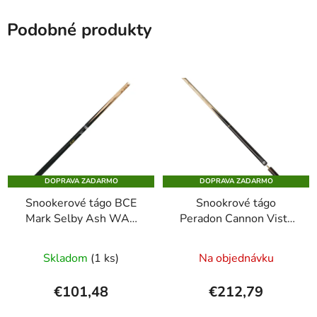
Podobné produkty
DOPRAVA ZADARMO
DOPRAVA ZADARMO
Snookerové tágo BCE
Snookrové tágo
Mark Selby Ash WAC
Peradon Cannon Vista
dvojdielne
dvojdielne 3/4
Skladom
(1 ks)
Na objednávku
€101,48
€212,79