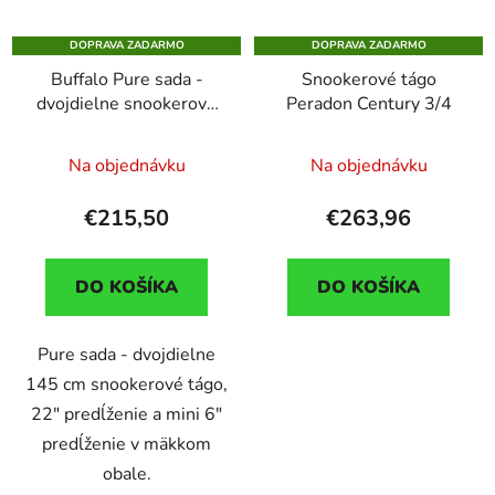
DOPRAVA ZADARMO
DOPRAVA ZADARMO
Buffalo Pure sada -
Snookerové tágo
dvojdielne snookerové
Peradon Century 3/4
tágo 145cm a 2x
predlžovák
Na objednávku
Na objednávku
€215,50
€263,96
DO KOŠÍKA
DO KOŠÍKA
Pure sada - dvojdielne
145 cm snookerové tágo,
22" predĺženie a mini 6"
predĺženie v mäkkom
obale.