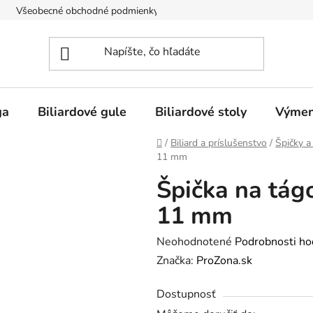
Všeobecné obchodné podmienky
Doprava
O nás
ga
Biliardové gule
Biliardové stoly
Výmen
Domov
/
Biliard a príslušenstvo
/
Špičky a
11 mm
Špička na tág
11 mm
Priemerné
Neohodnotené
Podrobnosti ho
hodnotenie
Značka:
ProZona.sk
produktu
Dostupnosť
je