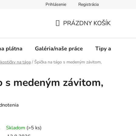
Prihlásenie
Registrácia
PRÁZDNY KOŠÍK
NÁKUPNÝ
KOŠÍK
a plátna
Galéria/naše práce
Tipy a rady
 kostičky na tága
/
Špička na tágo s medeným závitom,
o s medeným závitom,
dnotenia
Skladom
(>5 ks)