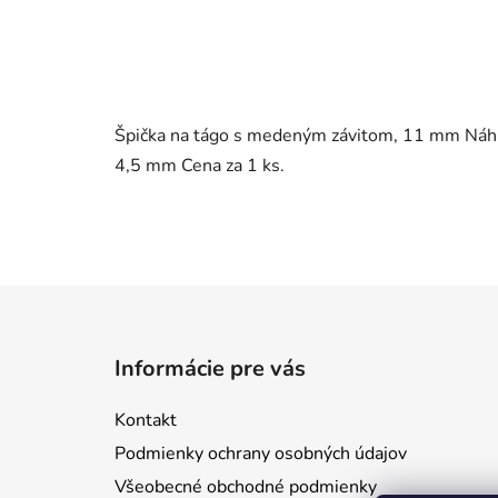
Špička na tágo s medeným závitom, 11 mm Náhr
4,5 mm Cena za 1 ks.
Z
á
Informácie pre vás
p
ä
Kontakt
t
Podmienky ochrany osobných údajov
i
Všeobecné obchodné podmienky
e