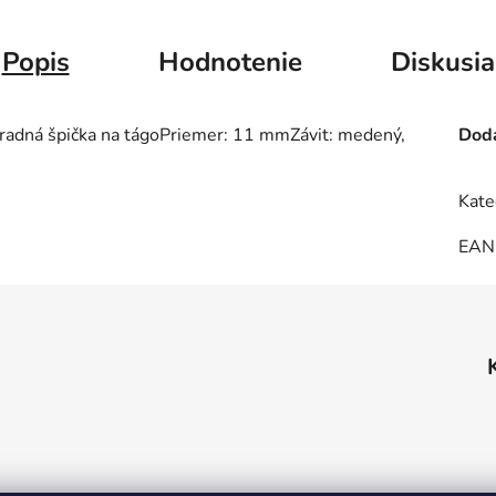
Popis
Hodnotenie
Diskusia
adná špička na tágoPriemer: 11 mmZávit: medený,
Doda
Kate
EAN