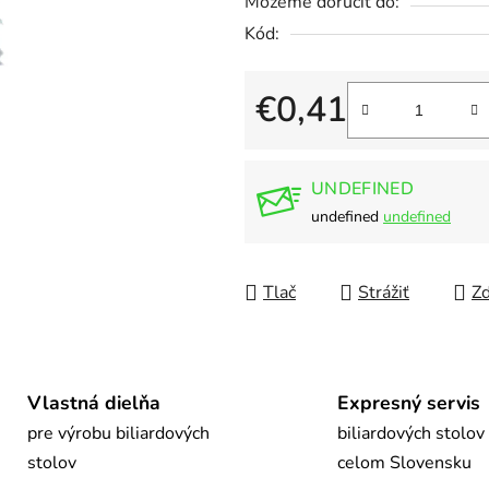
Môžeme doručiť do:
0,0
Kód:
z
5
hviezdičiek.
€0,41
Jednotková cena:
UNDEFINED
undefined
undefined
Tlač
Strážiť
Zd
Vlastná dielňa
Expresný servis
pre výrobu biliardových
biliardových stolov
stolov
celom Slovensku