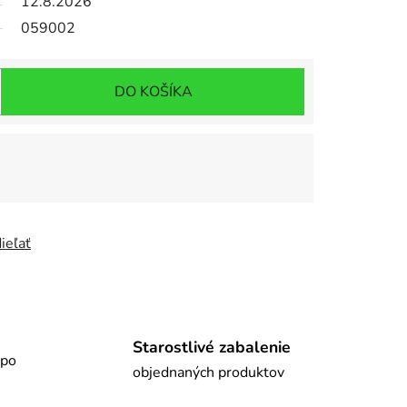
12.8.2026
059002
DO KOŠÍKA
ieľať
Starostlivé zabalenie
 po
objednaných produktov