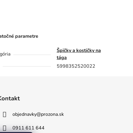
točné parametre
Špičky a kostičky na
gória
tága
5998352520022
Kontakt
objednavky
@
prozona.sk
0911 611 644