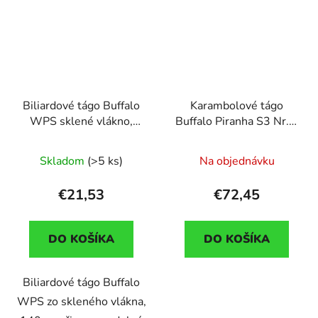
Biliardové tágo Buffalo
Karambolové tágo
WPS sklené vlákno,
Buffalo Piranha S3 Nr.1,
jednodielne
dvojdielne
Skladom
(>5 ks)
Na objednávku
€21,53
€72,45
DO KOŠÍKA
DO KOŠÍKA
Biliardové tágo Buffalo
WPS zo skleného vlákna,