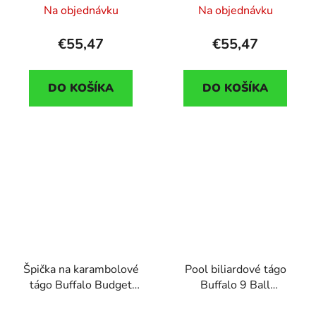
Na objednávku
Na objednávku
€55,47
€55,47
DO KOŠÍKA
DO KOŠÍKA
Špička na karambolové
Pool biliardové tágo
tágo Buffalo Budget
Buffalo 9 Ball
11mm koža
dvojdielne, 145cm,