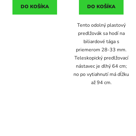
DO KOŠÍKA
DO KOŠÍKA
Tento odolný plastový
predlžovák sa hodí na
biliardové tága s
priemerom 28-33 mm.
Teleskopický predlžovací
nástavec je dlhý 64 cm;
no po vytiahnutí má dĺžku
až 94 cm.