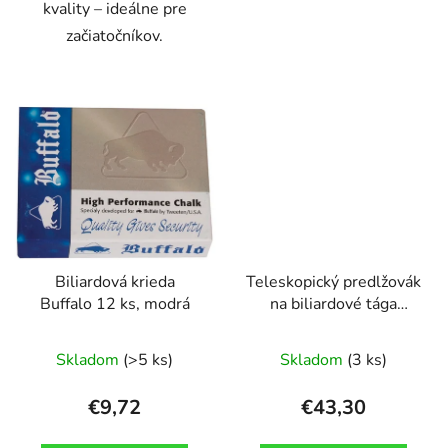
kvality – ideálne pre
začiatočníkov.
Biliardová krieda
Teleskopický predlžovák
Buffalo 12 ks, modrá
na biliardové tága
Buffalo, 64cm
Skladom
(>5 ks)
Skladom
(3 ks)
€9,72
€43,30