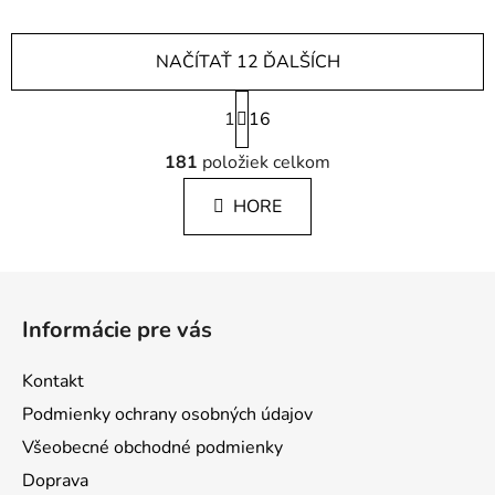
NAČÍTAŤ 12 ĎALŠÍCH
S
1
t
16
r
O
á
181
položiek celkom
v
n
l
k
HORE
á
o
d
v
a
a
Z
c
n
á
i
i
Informácie pre vás
e
e
p
p
ä
Kontakt
r
t
v
Podmienky ochrany osobných údajov
i
k
Všeobecné obchodné podmienky
e
y
Doprava
v