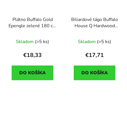
Plátno Buffalo Gold
Biliardové tágo Buffalo
Epengle zelené 180 cm
House Q Hardwood
široké
jednodielne 145 cm,
špička s medeným
Skladom
(>5 ks)
Skladom
(>5 ks)
závitom 11 mm
€18,33
€17,71
DO KOŠÍKA
DO KOŠÍKA