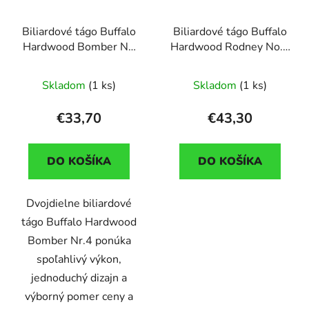
r
r
o
Biliardové tágo Buffalo
Biliardové tágo Buffalo
o
d
Hardwood Bomber Nr.
Hardwood Rodney No.4
d
u
4., 145cm, dvojdielne
dvojdielne
u
k
Skladom
(1 ks)
Skladom
(1 ks)
k
t
t
o
€33,70
€43,30
o
v
v
DO KOŠÍKA
DO KOŠÍKA
Dvojdielne biliardové
tágo Buffalo Hardwood
Bomber Nr.4 ponúka
spoľahlivý výkon,
jednoduchý dizajn a
výborný pomer ceny a