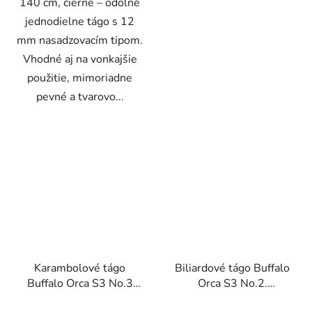
140 cm, čierne – odolné
jednodielne tágo s 12
mm nasadzovacím tipom.
Vhodné aj na vonkajšie
použitie, mimoriadne
pevné a tvarovo...
Karambolové tágo
Biliardové tágo Buffalo
Buffalo Orca S3 No.3
Orca S3 No.2.
dvojdielne
dvojdielne