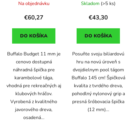
špička 12mm
Na objednávku
Skladom
(>5 ks)
€60,27
€43,30
DO KOŠÍKA
DO KOŠÍKA
Buffalo Budget 11 mm je
Posuňte svoju biliardovú
cenovo dostupná
hru na novú úroveň s
náhradná špička pre
dvojdielnym pool tágom
karambolové tága,
Buffalo 145 cm! Špičková
vhodná pre rekreačných aj
kvalita z tvrdého dreva,
klubových hráčov.
pohodlný nylonový grip a
Vyrobená z kvalitného
presná šróbovacia špička
javorového dreva,
(12 mm)...
osadená...