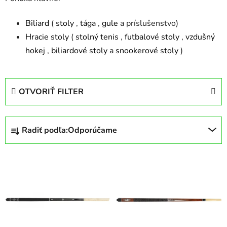
Biliard
(
stoly
,
tága
,
gule
a príslušenstvo)
Hracie stoly
(
stolný tenis
,
futbalové stoly
,
vzdušný
hokej
,
biliardové stoly
a
snookerové stoly
)
OTVORIŤ FILTER
R
Radiť podľa:
Odporúčame
a
d
V
e
ý
n
p
i
i
e
s
p
p