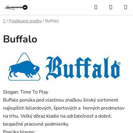
Prejsť
Hľadať
NÁKUP
na
KOŠÍK
obsah
Domov
/
Predávané značky
/
Buffalo
Buffalo
Slogan: Time To Play
Buffalo ponúka pod vlastnou značkou široký sortiment
najlepších biliardových, športových a herných predmetov
na trhu. Veľký dôraz kladie na udržateľnosť a dobré,
bezpečné pracovné podmienky.
Ponúka hlavne: