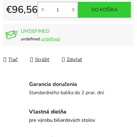
€96,56
DO KOŠÍKA
Jednotková cena:
UNDEFINED
undefined
undefined
Tlač
Strážiť
Zdieľať
Garancia doručenia
štandardného balíka do 2 prac. dní
Vlastná dielňa
pre výrobu biliardových stolov