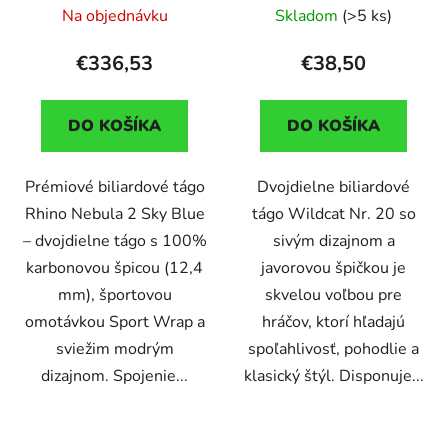
12,4mm Sport Wrap
Na objednávku
Skladom
(>5 ks)
€336,53
€38,50
DO KOŠÍKA
DO KOŠÍKA
Prémiové biliardové tágo
Dvojdielne biliardové
Rhino Nebula 2 Sky Blue
tágo Wildcat Nr. 20 so
– dvojdielne tágo s 100%
sivým dizajnom a
karbonovou špicou (12,4
javorovou špičkou je
mm), športovou
skvelou voľbou pre
omotávkou Sport Wrap a
hráčov, ktorí hľadajú
sviežim modrým
spoľahlivosť, pohodlie a
dizajnom. Spojenie...
klasický štýl. Disponuje...