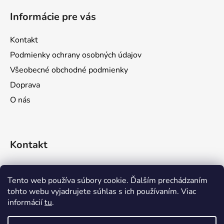
á
Informácie pre vás
p
ä
Kontakt
t
Podmienky ochrany osobných údajov
i
Všeobecné obchodné podmienky
e
Doprava
O nás
Kontakt
objednavky
@
prozona.sk
Tento web používa súbory cookie. Ďalším prechádzaním
tohto webu vyjadrujete súhlas s ich používaním. Viac
0911 611 644
informácií
tu
.
0903 716 923