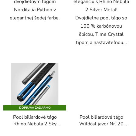
dvojdielnym tágom
eleganciu s Rhino Nebula
Norditalia Python v
2 Silver Metal!
elegantnej šedej farbe.
Dvojdielne pool tágo so
100 % karbónovou
špicou, Time Crystal
tipom a nastaviteľnou...
DOPRAVA ZADARMO
Pool biliardové tágo
Pool biliardové tágo
Rhino Nebula 2 Sky
Wildcat javor Nr. 20
Blue karbonová špica
sivé dvojdielne