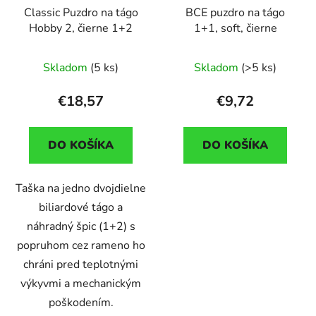
Classic Puzdro na tágo
BCE puzdro na tágo
Hobby 2, čierne 1+2
1+1, soft, čierne
Skladom
(5 ks)
Skladom
(>5 ks)
€18,57
€9,72
DO KOŠÍKA
DO KOŠÍKA
Taška na jedno dvojdielne
biliardové tágo a
náhradný špic (1+2) s
popruhom cez rameno ho
chráni pred teplotnými
výkyvmi a mechanickým
poškodením.