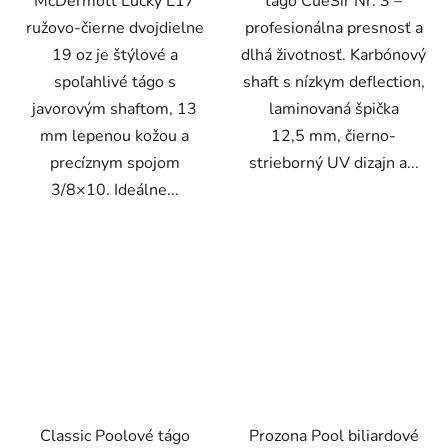
McDermott Lucky L17
tágo CueSir Nr. 3 –
ružovo-čierne dvojdielne
profesionálna presnosť a
19 oz je štýlové a
dlhá životnosť. Karbónový
spoľahlivé tágo s
shaft s nízkym deflection,
javorovým shaftom, 13
laminovaná špička
mm lepenou kožou a
12,5 mm, čierno-
precíznym spojom
strieborný UV dizajn a...
3/8×10. Ideálne...
Classic Poolové tágo
Prozona Pool biliardové