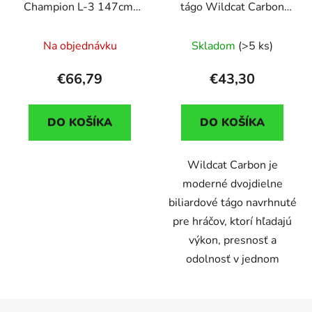
Champion L-3 147cm,
tágo Wildcat Carbon
dvojdielne
Nr.14, dvojdielne
Na objednávku
Skladom
(>5 ks)
€66,79
€43,30
DO KOŠÍKA
DO KOŠÍKA
Wildcat Carbon je
moderné dvojdielne
biliardové tágo navrhnuté
pre hráčov, ktorí hľadajú
výkon, presnosť a
odolnosť v jednom
Z