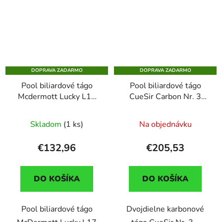
DOPRAVA ZADARMO
DOPRAVA ZADARMO
Pool biliardové tágo
Pool biliardové tágo
Mcdermott Lucky L17
CueSir Carbon Nr. 3
ružovo-čierne
dvojdielne
dvojdielne
Skladom
(1 ks)
Na objednávku
€132,96
€205,53
DO KOŠÍKA
DO KOŠÍKA
Pool biliardové tágo
Dvojdielne karbonové