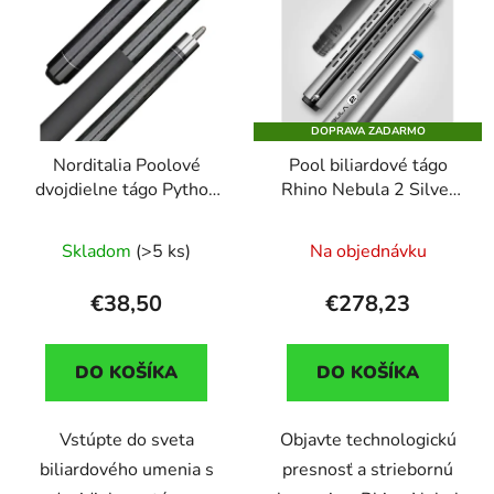
DOPRAVA ZADARMO
Norditalia Poolové
Pool biliardové tágo
dvojdielne tágo Python
Rhino Nebula 2 Silver
sivé, 147cm
Metal, dvojdielne s
karbónovou špicou
Skladom
(>5 ks)
Na objednávku
€38,50
€278,23
DO KOŠÍKA
DO KOŠÍKA
Vstúpte do sveta
Objavte technologickú
biliardového umenia s
presnosť a striebornú