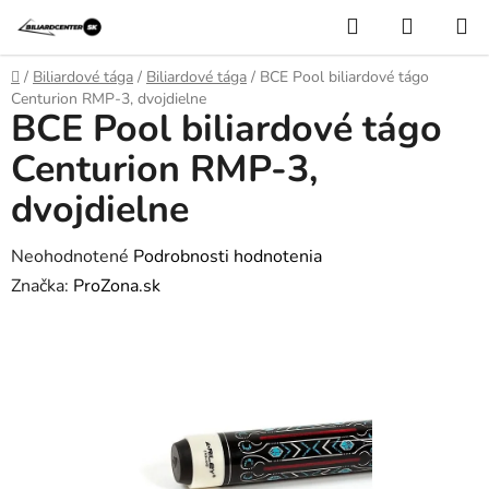
Prejsť
Hľadať
NÁKUP
na
KOŠÍK
obsah
Domov
/
Biliardové tága
/
Biliardové tága
/
BCE Pool biliardové tágo
Centurion RMP-3, dvojdielne
BCE Pool biliardové tágo
Centurion RMP-3,
dvojdielne
Priemerné
Neohodnotené
Podrobnosti hodnotenia
hodnotenie
Značka:
ProZona.sk
produktu
je
0,0
z
5
hviezdičiek.