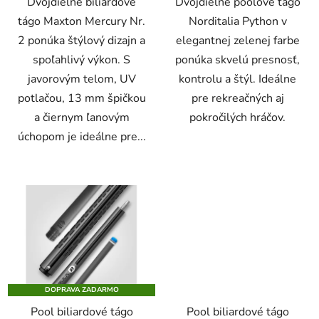
Dvojdielne biliardové
Dvojdielne poolové tágo
tágo Maxton Mercury Nr.
Norditalia Python v
2 ponúka štýlový dizajn a
elegantnej zelenej farbe
spoľahlivý výkon. S
ponúka skvelú presnosť,
javorovým telom, UV
kontrolu a štýl. Ideálne
potlačou, 13 mm špičkou
pre rekreačných aj
a čiernym ľanovým
pokročilých hráčov.
úchopom je ideálne pre...
DOPRAVA ZADARMO
Pool biliardové tágo
Pool biliardové tágo