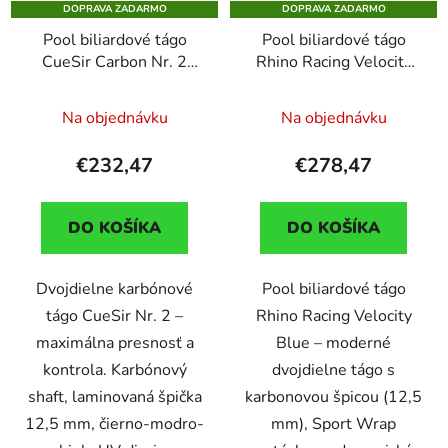
DOPRAVA ZADARMO
DOPRAVA ZADARMO
Pool biliardové tágo
Pool biliardové tágo
CueSir Carbon Nr. 2
Rhino Racing Velocity
dvojdielne + puzdro
Blue karbonová špica
zdarma (akcia)
12,5mm Sport Wrap
Na objednávku
Na objednávku
€232,47
€278,47
DO KOŠÍKA
DO KOŠÍKA
Dvojdielne karbónové
Pool biliardové tágo
tágo CueSir Nr. 2 –
Rhino Racing Velocity
maximálna presnosť a
Blue – moderné
kontrola. Karbónový
dvojdielne tágo s
shaft, laminovaná špička
karbonovou špicou (12,5
12,5 mm, čierno-modro-
mm), Sport Wrap