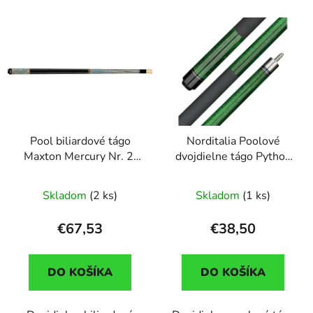
Pool biliardové tágo
Norditalia Poolové
Maxton Mercury Nr. 2,
dvojdielne tágo Python
dvojdielne
zelené, 147cm
Skladom
(2 ks)
Skladom
(1 ks)
€67,53
€38,50
DO KOŠÍKA
DO KOŠÍKA