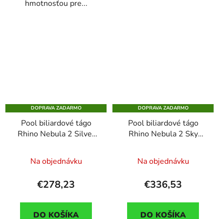
hmotnosťou pre...
DOPRAVA ZADARMO
DOPRAVA ZADARMO
Pool biliardové tágo
Pool biliardové tágo
Rhino Nebula 2 Silver
Rhino Nebula 2 Sky
Metal, dvojdielne s
Blue karbonová špica
karbónovou špicou
12,4mm Sport Wrap
Na objednávku
Na objednávku
€278,23
€336,53
DO KOŠÍKA
DO KOŠÍKA