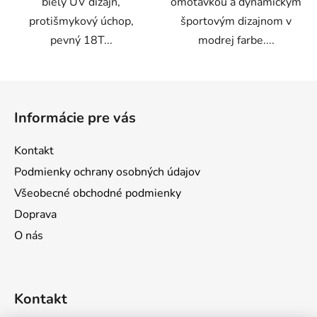
biely UV dizajn,
omotávkou a dynamickým
protišmykový úchop,
športovým dizajnom v
pevný 18T...
modrej farbe....
Z
á
Informácie pre vás
p
ä
Kontakt
t
Podmienky ochrany osobných údajov
i
Všeobecné obchodné podmienky
e
Doprava
O nás
Kontakt