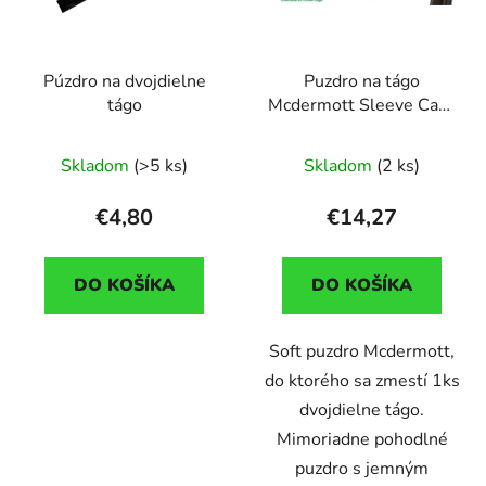
Púzdro na dvojdielne
Puzdro na tágo
tágo
Mcdermott Sleeve Case
1+1
Skladom
(>5 ks)
Skladom
(2 ks)
€4,80
€14,27
DO KOŠÍKA
DO KOŠÍKA
Soft puzdro Mcdermott,
do ktorého sa zmestí 1ks
dvojdielne tágo.
Mimoriadne pohodlné
puzdro s jemným