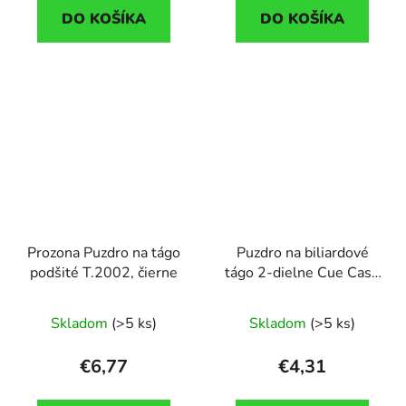
DO KOŠÍKA
DO KOŠÍKA
Prozona Puzdro na tágo
Puzdro na biliardové
podšité T.2002, čierne
tágo 2-dielne Cue Case
1B-1S, čierne s
popruhom na plece
Skladom
(>5 ks)
Skladom
(>5 ks)
€6,77
€4,31