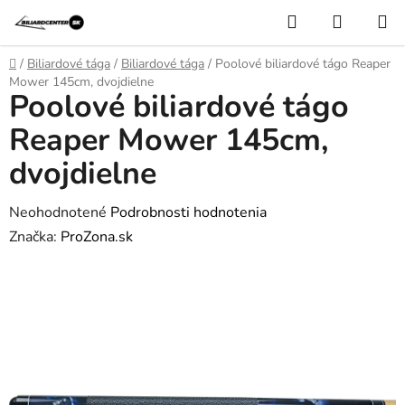
Prejsť
Hľadať
NÁKUP
na
KOŠÍK
obsah
Domov
/
Biliardové tága
/
Biliardové tága
/
Poolové biliardové tágo Reaper
Mower 145cm, dvojdielne
Poolové biliardové tágo
Reaper Mower 145cm,
dvojdielne
Priemerné
Neohodnotené
Podrobnosti hodnotenia
hodnotenie
Značka:
ProZona.sk
produktu
je
0,0
z
5
hviezdičiek.