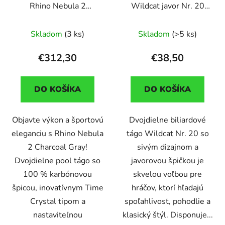
Rhino Nebula 2
Wildcat javor Nr. 20
Charcoal Gray,
sivé dvojdielne
dvojdielne s karbónovou
Skladom
(3 ks)
Skladom
(>5 ks)
špicou
€312,30
€38,50
DO KOŠÍKA
DO KOŠÍKA
Objavte výkon a športovú
Dvojdielne biliardové
eleganciu s Rhino Nebula
tágo Wildcat Nr. 20 so
2 Charcoal Gray!
sivým dizajnom a
Dvojdielne pool tágo so
javorovou špičkou je
100 % karbónovou
skvelou voľbou pre
špicou, inovatívnym Time
hráčov, ktorí hľadajú
Crystal tipom a
spoľahlivosť, pohodlie a
nastaviteľnou
klasický štýl. Disponuje...