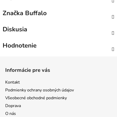
Značka
Buffalo
Diskusia
Hodnotenie
Z
á
Informácie pre vás
p
ä
Kontakt
t
Podmienky ochrany osobných údajov
i
Všeobecné obchodné podmienky
e
Doprava
O nás