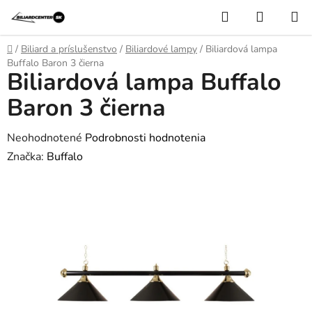
Prejsť
Hľadať
NÁKUP
na
KOŠÍK
obsah
Domov
/
Biliard a príslušenstvo
/
Biliardové lampy
/
Biliardová lampa
Buffalo Baron 3 čierna
Biliardová lampa Buffalo
Baron 3 čierna
Priemerné
Neohodnotené
Podrobnosti hodnotenia
hodnotenie
Značka:
Buffalo
produktu
je
0,0
z
5
hviezdičiek.