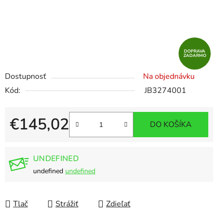
DOPRAVA
ZADARMO
Dostupnosť
Na objednávku
Kód:
JB3274001
€145,02
DO KOŠÍKA
Jednotková cena:
UNDEFINED
undefined
undefined
Tlač
Strážiť
Zdieľať