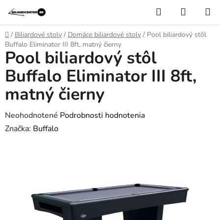
Prejsť
Hľadať
NÁKUP
na
KOŠÍK
obsah
Domov
/
Biliardové stoly
/
Domáce biliardové stoly
/
Pool biliardový stôl
Buffalo Eliminator III 8ft, matný čierny
Pool biliardový stôl
Buffalo Eliminator III 8ft,
matný čierny
Priemerné
Neohodnotené
Podrobnosti hodnotenia
hodnotenie
Značka:
Buffalo
produktu
je
0,0
z
5
hviezdičiek.