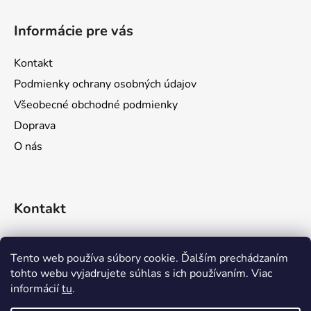
Z
á
Informácie pre vás
p
ä
Kontakt
t
Podmienky ochrany osobných údajov
i
Všeobecné obchodné podmienky
e
Doprava
O nás
Kontakt
objednavky
@
prozona.sk
Tento web používa súbory cookie. Ďalším prechádzaním
tohto webu vyjadrujete súhlas s ich používaním. Viac
0911 611 644
informácií
tu
.
0903 716 923