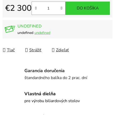
€2 300
DO KOŠÍKA
Jednotková cena:
UNDEFINED
undefined
undefined
Tlač
Strážiť
Zdieľať
Garancia doručenia
štandardného balíka do 2 prac. dní
Vlastná dielňa
pre výrobu biliardových stolov