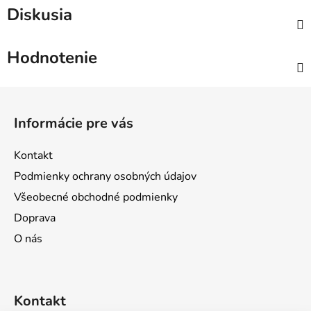
Diskusia
Hodnotenie
Z
á
Informácie pre vás
p
ä
Kontakt
t
Podmienky ochrany osobných údajov
i
Všeobecné obchodné podmienky
e
Doprava
O nás
Kontakt