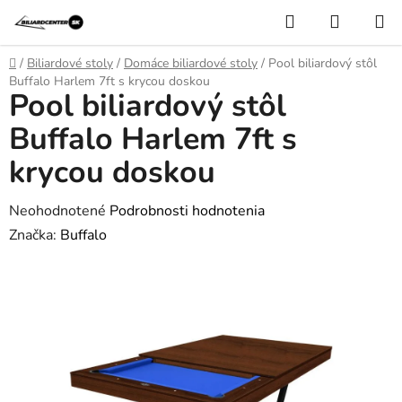
Prejsť
Hľadať
NÁKUP
na
KOŠÍK
obsah
Domov
/
Biliardové stoly
/
Domáce biliardové stoly
/
Pool biliardový stôl
Buffalo Harlem 7ft s krycou doskou
Pool biliardový stôl
Buffalo Harlem 7ft s
krycou doskou
Priemerné
Neohodnotené
Podrobnosti hodnotenia
hodnotenie
Značka:
Buffalo
produktu
je
0,0
z
5
hviezdičiek.