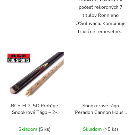
počesť rekordných 7
titulov Ronnieho
O’Sullivana. Kombinuje
tradičné remeselné...
BCE-EL2-5D Protégé
Snookerové tágo
Snookrové Tágo – 2-
Peradon Cannon House
dielne
jednodielne
Skladom
(5 ks)
Skladom
(>5 ks)