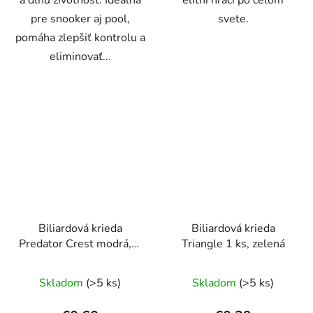
a dlhú životnosť. Ideálna
elitní hráči po celom
pre snooker aj pool,
svete.
pomáha zlepšiť kontrolu a
eliminovať...
Biliardová krieda
Biliardová krieda
Predator Crest modrá, 1
Triangle 1 ks, zelená
kus
Skladom
(>5 ks)
Skladom
(>5 ks)