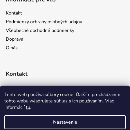
p
ä
Kontakt
t
Podmienky ochrany osobných údajov
i
Všeobecné obchodné podmienky
e
Doprava
O nás
Kontakt
objednavky
@
prozona.sk
Tento web používa súbory cookie. Ďalším prechádzaním
tohto webu vyjadrujete súhlas s ich používaním. Viac
0911 611 644
informácií
tu
.
0903 716 923
Nastavenie