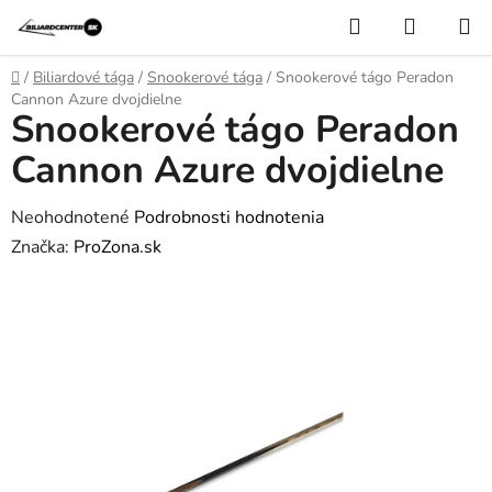
Prejsť
Hľadať
NÁKUP
na
KOŠÍK
obsah
Domov
/
Biliardové tága
/
Snookerové tága
/
Snookerové tágo Peradon
Cannon Azure dvojdielne
Snookerové tágo Peradon
Cannon Azure dvojdielne
Priemerné
Neohodnotené
Podrobnosti hodnotenia
hodnotenie
Značka:
ProZona.sk
produktu
je
0,0
z
5
hviezdičiek.