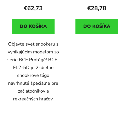
€62,73
€28,78
DO KOŠÍKA
DO KOŠÍKA
Objavte svet snookeru s
vynikajúcim modelom zo
série BCE Protégé! BCE-
EL2-5D je 2-dielne
snookrové tágo
navrhnuté špeciálne pre
začiatočníkov a
rekreačných hráčov.