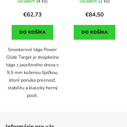
Skladom
(4 ks)
Skladom
(1 ks)
€62,73
€84,50
DO KOŠÍKA
DO KOŠÍKA
Snookerové tágo Power
Glide Target je dvojdielne
tágo z jaseňového dreva s
9,5 mm koženou špičkou,
ktoré ponúka presnosť,
stabilitu a klasický herný
pocit.
Z
á
Informácie pre vás