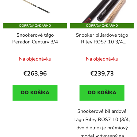
DOPRAVA ZADARMO
DOPRAVA ZADARMO
Snookerové tágo
Snooker biliardové tágo
Peradon Century 3/4
Riley ROS7 10 3/4
dvojdielne s
teleskopickým
Na objednávku
Na objednávku
predlžovákom
€263,96
€239,73
DO KOŠÍKA
DO KOŠÍKA
Snookerové biliardové
tágo Riley ROS7 10 (3/4,
dvojdielne) je prémiový
model vytvorený na