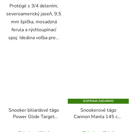
Protégé s 3/4 delením,
severoamerický jaseň, 9,5
mm špička, mosadzná
ferula a rýchloupínací
spoj. Ideálna voľba pre...
DOPRAVA ZADARMO
Snooker biliardové tágo
Snookerové tágo
Power Glide Target
Cannon Manta 145 cm,
dvojdielne 9,5mm koža
trojdielne