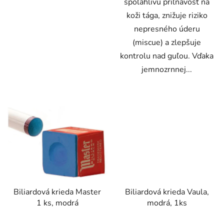
spoľahlivú priľnavosť na
koži tága, znižuje riziko
nepresného úderu
(miscue) a zlepšuje
kontrolu nad guľou. Vďaka
jemnozrnnej...
Biliardová krieda Master
Biliardová krieda Vaula,
1 ks, modrá
modrá, 1ks