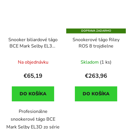
DOPRAVA ZADARMO
Snooker biliardové tágo
Snookerové tágo Riley
BCE Mark Selby EL3D,
ROS 8 trojdielne
3/4 delenie
Na objednávku
Skladom
(1 ks)
€65,19
€263,96
DO KOŠÍKA
DO KOŠÍKA
Profesionálne
snookerové tágo BCE
Mark Selby EL3D zo série