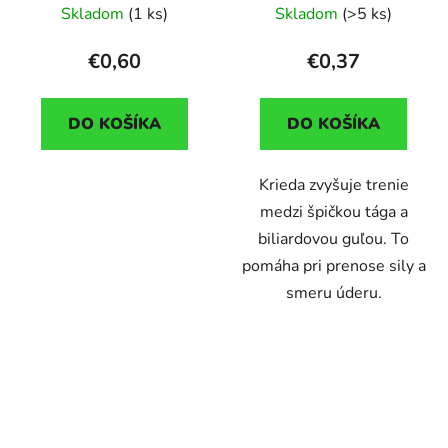
Skladom
(1 ks)
Skladom
(>5 ks)
€0,60
€0,37
DO KOŠÍKA
DO KOŠÍKA
Krieda zvyšuje trenie
medzi špičkou tága a
biliardovou guľou. To
pomáha pri prenose sily a
smeru úderu.