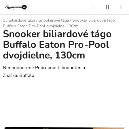
Prejsť
Hľadať
NÁKUP
na
KOŠÍK
obsah
Domov
/
Biliardové tága
/
Snookerové tága
/
Snooker biliardové tágo
Buffalo Eaton Pro-Pool dvojdielne, 130cm
Snooker biliardové tágo
Buffalo Eaton Pro-Pool
dvojdielne, 130cm
Priemerné
Neohodnotené
Podrobnosti hodnotenia
hodnotenie
Značka:
Buffalo
produktu
je
0,0
z
5
hviezdičiek.