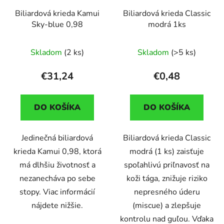
Biliardová krieda Kamui
Biliardová krieda Classic
Sky-blue 0,98
modrá 1ks
Skladom
(2 ks)
Skladom
(>5 ks)
€31,24
€0,48
DO KOŠÍKA
DO KOŠÍKA
Jedinečná biliardová
Biliardová krieda Classic
krieda Kamui 0,98, ktorá
modrá (1 ks) zaisťuje
má dlhšiu životnosť a
spoľahlivú priľnavosť na
nezanecháva po sebe
koži tága, znižuje riziko
stopy. Viac informácií
nepresného úderu
nájdete nižšie.
(miscue) a zlepšuje
kontrolu nad guľou. Vďaka