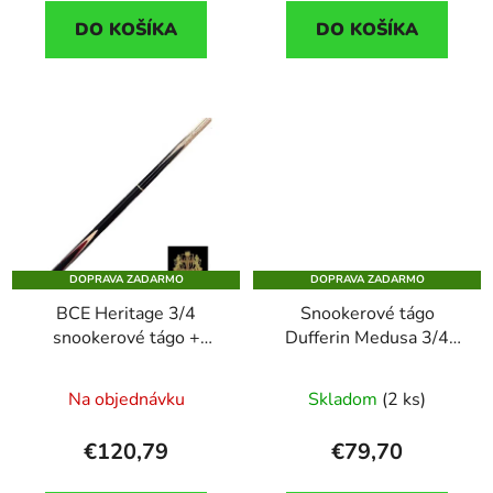
DO KOŠÍKA
DO KOŠÍKA
DOPRAVA ZADARMO
DOPRAVA ZADARMO
BCE Heritage 3/4
Snookerové tágo
snookerové tágo +
Dufferin Medusa 3/4
extender 4UK
trojdielne
Na objednávku
Skladom
(2 ks)
€120,79
€79,70