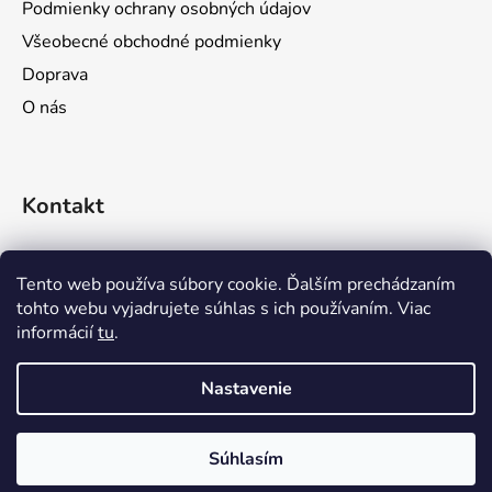
Podmienky ochrany osobných údajov
i
Všeobecné obchodné podmienky
e
Doprava
O nás
Kontakt
objednavky
@
prozona.sk
Tento web používa súbory cookie. Ďalším prechádzaním
tohto webu vyjadrujete súhlas s ich používaním. Viac
0911 611 644
informácií
tu
.
0903 716 923
Nastavenie
Súhlasím
Vytvoril Shoptet
Copyright 2026
Biliard center
. Všetky práva vyhradené.