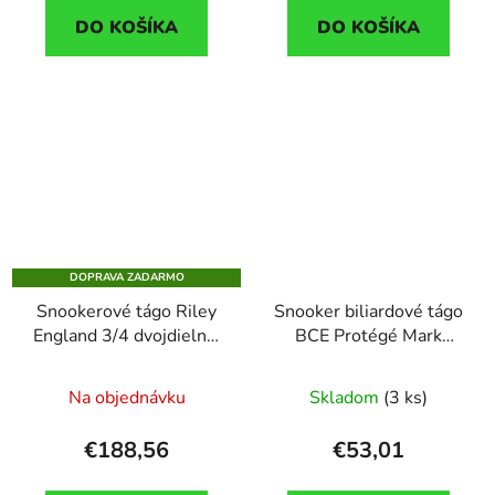
DO KOŠÍKA
DO KOŠÍKA
DOPRAVA ZADARMO
Snookerové tágo Riley
Snooker biliardové tágo
England 3/4 dvojdielne,
BCE Protégé Mark
krátky extender, puzdro
Shelby SEL2D
4UK
dvojdielne
Na objednávku
Skladom
(3 ks)
€188,56
€53,01