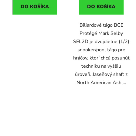
DO KOŠÍKA
DO KOŠÍKA
Biliardové tágo BCE
Protégé Mark Selby
SEL2D je dvojdielne (1/2)
snooker/pool tágo pre
hráčov, ktorí chcú posunúť
techniku na vyššiu
úroveň. Jaseňový shaft z
North American Ash,...