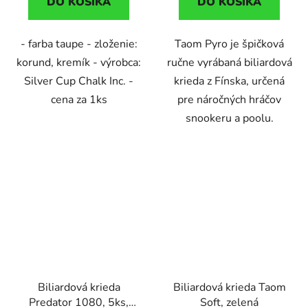
DO KOŠÍKA
DO KOŠÍKA
- farba taupe - zloženie:
Taom Pyro je špičková
korund, kremík - výrobca:
ručne vyrábaná biliardová
Silver Cup Chalk Inc. -
krieda z Fínska, určená
cena za 1ks
pre náročných hráčov
snookeru a poolu.
Biliardová krieda
Biliardová krieda Taom
Predator 1080, 5ks,
Soft, zelená