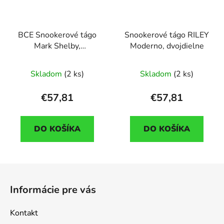
BCE Snookerové tágo
Snookerové tágo RILEY
Mark Shelby,
Moderno, dvojdielne
dvojdielne, 145cm
Skladom
(2 ks)
Skladom
(2 ks)
€57,81
€57,81
DO KOŠÍKA
DO KOŠÍKA
Z
á
Informácie pre vás
p
ä
Kontakt
t