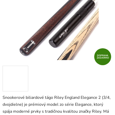
5
hviezdičiek.
DOPRAVA
ZADARMO
Snookerové biliardové tágo Riley England Elegance 2 (3/4,
dvojdielne) je prémiový model zo série Elegance, ktorý
spája moderné prvky s tradičnou kvalitou značky Riley. Má