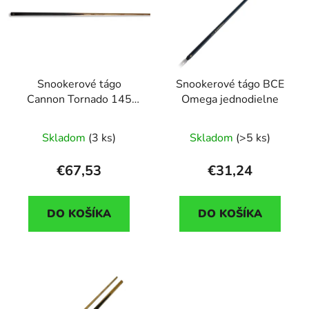
Snookerové tágo
Snookerové tágo BCE
Cannon Tornado 145
Omega jednodielne
cm, dvojdielne
Skladom
(3 ks)
Skladom
(>5 ks)
€67,53
€31,24
DO KOŠÍKA
DO KOŠÍKA