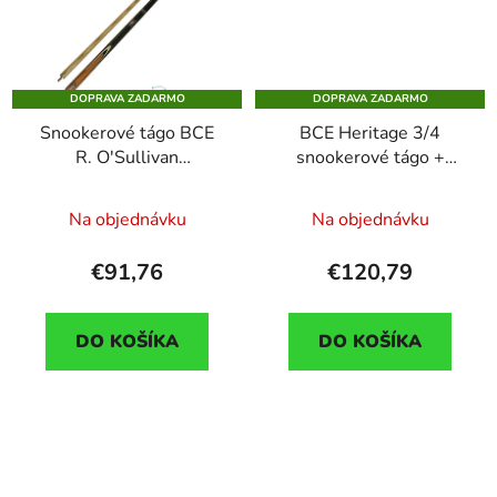
DOPRAVA ZADARMO
DOPRAVA ZADARMO
Snookerové tágo BCE
BCE Heritage 3/4
R. O'Sullivan
snookerové tágo +
dvojdielne, brown
extender 2UK
Na objednávku
Na objednávku
€91,76
€120,79
DO KOŠÍKA
DO KOŠÍKA