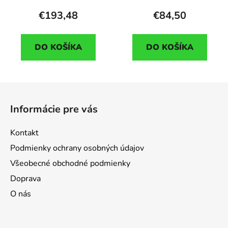
€193,48
€84,50
DO KOŠÍKA
DO KOŠÍKA
Z
á
Informácie pre vás
p
ä
Kontakt
t
Podmienky ochrany osobných údajov
i
Všeobecné obchodné podmienky
e
Doprava
O nás