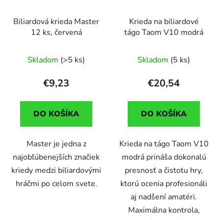
Biliardová krieda Master
Krieda na biliardové
12 ks, červená
tágo Taom V10 modrá
Skladom
(>5 ks)
Skladom
(5 ks)
€9,23
€20,54
DO KOŠÍKA
DO KOŠÍKA
Master je jedna z
Krieda na tágo Taom V10
najobľúbenejších značiek
modrá prináša dokonalú
kriedy medzi biliardovými
presnosť a čistotu hry,
hráčmi po celom svete.
ktorú ocenia profesionáli
aj nadšení amatéri.
Maximálna kontrola,