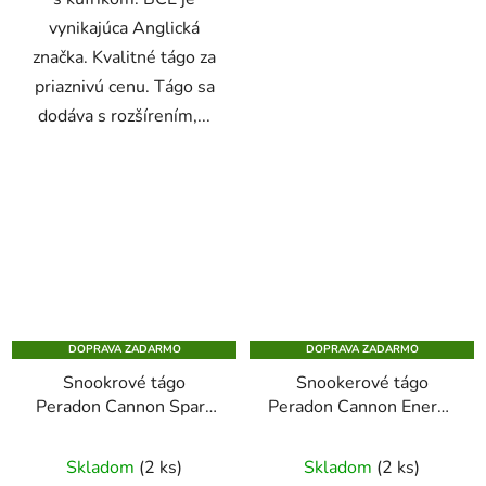
vynikajúca Anglická
značka. Kvalitné tágo za
priaznivú cenu. Tágo sa
dodáva s rozšírením,...
DOPRAVA ZADARMO
DOPRAVA ZADARMO
Snookrové tágo
Snookerové tágo
Peradon Cannon Spark
Peradon Cannon Energy
dvojdielne + mini butt
dvojdielne
Skladom
(2 ks)
Skladom
(2 ks)