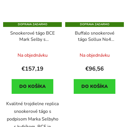
DOPRAVA ZADARMO
DOPRAVA ZADARMO
Snookerové tágo BCE
Buffalo snookerové
Mark Selby s
tágo Sollux No4
teleskopickým
dvojdielne, 145cm
extenderom a kufríkom
Na objednávku
Na objednávku
€157,19
€96,56
DO KOŠÍKA
DO KOŠÍKA
Kvalitné trojdielne replica
snookerové tágo s
podpisom Marka Selbyho
s kufríkom. BCE je