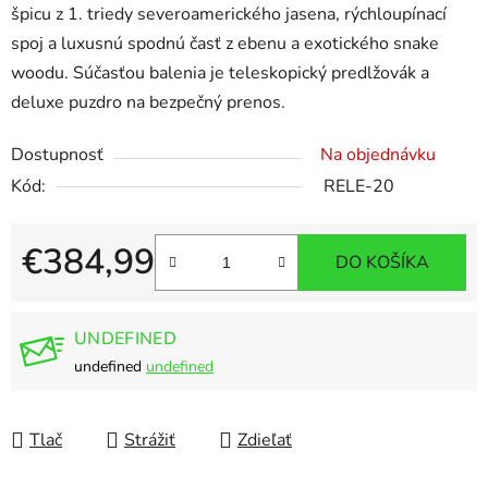
špicu z 1. triedy severoamerického jasena, rýchloupínací
spoj a luxusnú spodnú časť z ebenu a exotického snake
woodu. Súčasťou balenia je teleskopický predlžovák a
deluxe puzdro na bezpečný prenos.
Dostupnosť
Na objednávku
Kód:
RELE-20
€384,99
DO KOŠÍKA
Jednotková cena:
UNDEFINED
undefined
undefined
Tlač
Strážiť
Zdieľať