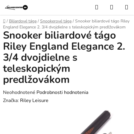
Prejsť
Hľadať
NÁKUP
na
KOŠÍK
obsah
Domov
/
Biliardové tága
/
Snookerové tága
/
Snooker biliardové tágo Riley
England Elegance 2. 3/4 dvojdielne s teleskopickým predlžovákom
Snooker biliardové tágo
Riley England Elegance 2.
3/4 dvojdielne s
teleskopickým
predlžovákom
Priemerné
Neohodnotené
Podrobnosti hodnotenia
hodnotenie
Značka:
Riley Leisure
produktu
je
0,0
z